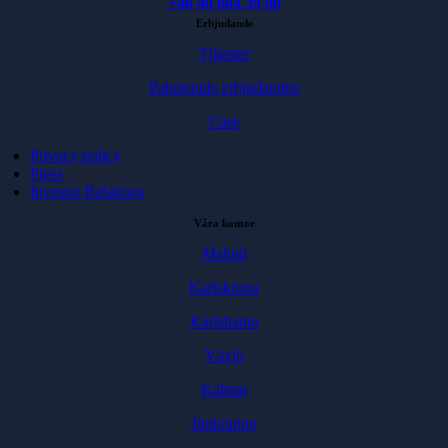
+46 40 664 39 00
Erbjudande
Tjänster
Paketerade erbjudanden
Case
Privacy policy
Press
Investor Relations
Våra kontor
Malmö
Karlskrona
Karlshamn
Växjö
Kalmar
Jönköping