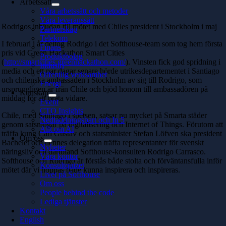
Arbetssätt
Våra arbetssätt och metoder
Våra leveranssätt
Rodrigos inbjudan till mötet med Chiles president i Stockholm i maj
Partnerskap
Telekom
I februari i år deltog Rodrigo i det Softhouse-team som tog hem första
Finans
pris vid Green Hackathon Smart Cities
Produktbolag
(
http://smartcities.greenhackathon.com/
). Vinsten fick god spridning i
Industri
media och ett par dagar senare hörde utrikesdepartementet i Santiago
Offentlig verksamhet
och chilenska ambassaden i Stockholm av sig till Rodrigo, som
Energi
ursprungligen är från Chile och bjöd honom till ambassadören på
Kunskap
middag för att prata vidare.
Event
CTO Insights
Chile, med Santiago i spetsen, satsar nu mycket på Smarta städer
Nedladdningsbart och In 5
genom satsningar på digitalisering och Internet of Things. Förutom att
Allt om AI
träffa kung Carl Gustav och statsminister Stefan Löfven ska president
Om oss
Bachelet och hennes delegation träffa representanter för svenskt
Nyheter
näringsliv och däribland Softhouse-konsulten Rodrigo Carrasco.
Våra kontor
Softhouse och Rodrigo är förstås både stolta och förväntansfulla inför
Konsultquizet
mötet där vi hoppas både kunna inspirera och inspireras.
Livet på Softhouse
Om oss
People behind the code
Lediga tjänster
Kontakt
English