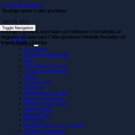
Fortsätt till innehållet
Rodrigo möter Chiles president
april 28, 2016
Toggle Navigation
Rodrigo Carrasco, utvecklare på Softhouse i Stockholm, är
inbjuden till möte med Chiles president Michelle Bachelet vid
AI / ML
hennes besök i Sverige.
Erbjudande
Erbjudanden
Paketerade erbjudanden
Case
AI & Maskininlärning
Teknisk Due Diligence
UI/UX
Molnlösningar
Nearshore
Digitala tjänster & Web
Investering & kapital
Digital Transformation
Apputveckling
Data analytics
Embedded
Kommunikation och varumärke
Business Acceleration