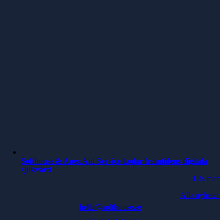
Softhouse & Apex Aid Service kodar framtidens digitala
sjukvård
Läs mer
Alla nyheter
hello@softhouse.se