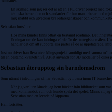
skillnader.
En skillnad som jag ser det är att en TPL driver projekt med fokus
tekniska beroenden och standarder för hur man arbetar med mjukvar
mig snabbt och utvecklar bra ledaregenskaper och kommunikati
Sebastian fortsätter:
Hos mina kunder finns oftast en bestämd roadmap. Det innefattar
lösningar om de kan inbringa värde för de strategiska målen. Und
handlar det om att supporta alla parter så de är uppdaterade, inf
Just nu driver han flera utvecklingsprojekt samtidigt med samma mål-omf
till en bestämd kvalitetsnivå. APIet används för 3D modeller på oli
Sebastian återupptog sin barndomsdröm
Som nämnt i inledningen så har Sebastian bytt bana inom IT-branschen
När jag var liten lånade jag hem böcker från biblioteket som v
med kommandot, run, och kunde spela det spelet. Minns att jag 
Sebastian med ett leende på läpparna.
Han fortsätter: