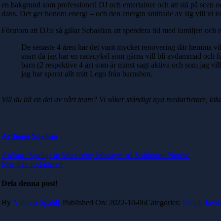
en bakgrund som professionell DJ och entertainer och att stå på scen och
dans. Det ger honom energi – och den energin smittade av sig vill vi l
Förutom att DJ:a så gillar Sebastian att spendera tid med familjen och
De senaste 4 åren har det varit mycket renovering där hemma vilke
snart då jag har en racecykel som gärna vill bli avdammad och ful
barn (2 respektive 4 år) som är minst sagt aktiva och som jag vill
jag har sparat allt mitt Lego från barnsben.
Vill du bli en del av vårt team? Vi söker ständigt nya medarbetare, kik
Ardiana Spahija
Ardiana Spahija är Marketing Manager på Softhouse Nordic
Mer från författaren
Dela denna post!
By
Ardiana Spahija
Published On: 2022-10-06
Categories:
People behi