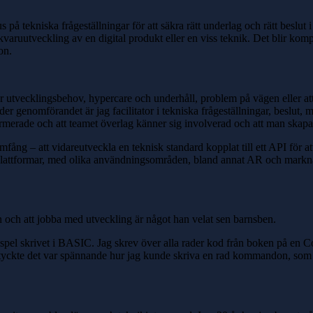
 på tekniska frågeställningar för att säkra rätt underlag och rätt beslut 
uutveckling av en digital produkt eller en viss teknik. Det blir komple
on.
 utvecklingsbehov, hypercare och underhåll, problem på vägen eller att
er genomförandet är jag facilitator i tekniska frågeställningar, beslut,
ormerade och att teamet överlag känner sig involverad och att man skapar
ång – att vidareutveckla en teknisk standard kopplat till ett API för att
ka plattformar, med olika användningsområden, bland annat AR och mark
 och att jobba med utveckling är något han velat sen barnsben.
ar spel skrivet i BASIC. Jag skrev över alla rader kod från boken på e
tyckte det var spännande hur jag kunde skriva en rad kommandon, som j