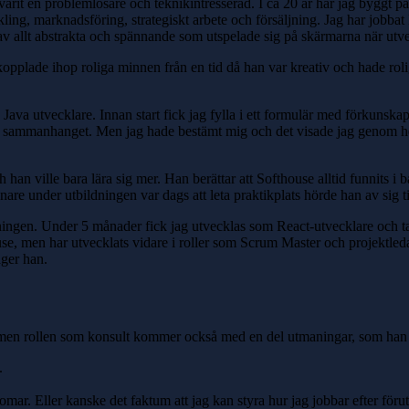
d varit en problemlösare och teknikintresserad. I ca 20 år har jag byggt p
ling, marknadsföring, strategiskt arbete och försäljning. Jag har jobbat IT
av allt abstrakta och spännande som utspelade sig på skärmarna när utv
pplade ihop roliga minnen från en tid då han var kreativ och hade roli
Java utvecklare. Innan start fick jag fylla i ett formulär med förkunska
i sammanhanget. Men jag hade bestämt mig och det visade jag genom he
 han ville bara lära sig mer. Han berättar att Softhouse alltid funnits 
nare under utbildningen var dags att leta praktikplats hörde han av sig t
ningen. Under 5 månader fick jag utvecklas som React-utvecklare och 
e, men har utvecklats vidare i roller som Scrum Master och projektleda
säger han.
, men rollen som konsult kommer också med en del utmaningar, som han 
.
rdomar. Eller kanske det faktum att jag kan styra hur jag jobbar efter fö