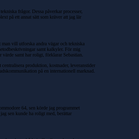
i tekniska frågor. Dessa påverkar processer,
xt på ett annat sätt som kräver att jag lär
 man vill utforska andra vägar och tekniska
 metodbeskrivningar samt kalkyler. För mig
 värde samt har roligt, förklarar Sebastian.
 centralisera produktion, kostnader, leveranstider
nadskommunikation på en internationell marknad.
n Commodore 64, sen körde jag programmet
ag sen kunde ha roligt med, berättar