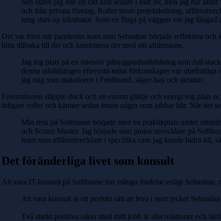
Sen skrev jag inte en rad kod senare i mitt liv, men jag har allti
och från privata företag. Roller inom projektledning, affärsutveck
tung start-up inkubator. Som en fluga på väggen var jag fångad 
Det var först när pandemin kom som Sebastian började reflektera och ko
hitta tillbaka till det och kombinera det med sitt affärssinne.
Jag tog plats på en intensiv påbyggnadsutbildning som full-stack 
denna utbildningen eftersom mina förkunskaper var obefintliga 
jag mig som matadoren i Ferdinand, säger han och skrattar.
Frustrationen släppte dock och en enorm glädje och energi tog plats och
tidigare roller och känner sedan innan några som jobbar här. När det se
Min resa på Softhouse började med en praktikplats under utbild
och Scrum Master. Jag började som junior utvecklare på Softhous
team som affärsutvecklare i specifika case jag kunde bidra till, 
Det föränderliga livet som konsult
Att vara IT-konsult på Softhouse har många fördelar enligt Sebastian
Att vara konsult är ett perfekt sätt att leva i nuet tycker Sebastian
Två starkt positiva saker med mitt jobb är alla relationer och lä