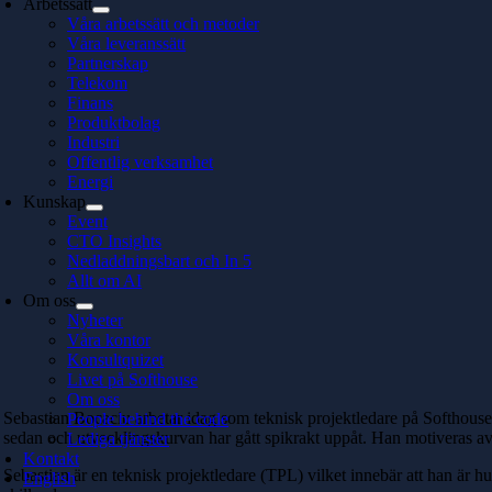
Arbetssätt
Våra arbetssätt och metoder
Våra leveranssätt
Partnerskap
Telekom
Finans
Produktbolag
Industri
Offentlig verksamhet
Energi
Kunskap
Event
CTO Insights
Nedladdningsbart och In 5
Allt om AI
Om oss
Nyheter
Våra kontor
Konsultquizet
Livet på Softhouse
Om oss
Sebastian Bocaciu arbetar idag som teknisk projektledare på Softhouse 
People behind the code
sedan och utvecklingskurvan har gått spikrakt uppåt. Han motiveras av att
Lediga tjänster
Kontakt
Sebastian är en teknisk projektledare (TPL) vilket innebär att han är hu
English