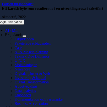
Fortsätt till innehållet
Ett karriärbyte som resulterade i en utvecklingsresa i raketfart
oktober 6, 2022
oggle Navigation
AI / ML
Erbjudande
Erbjudanden
Paketerade erbjudanden
Case
AI & Maskininlärning
Teknisk Due Diligence
UI/UX
Molnlösningar
Nearshore
Digitala tjänster & Web
Investering & kapital
Digital Transformation
Apputveckling
Data analytics
Embedded
Kommunikation och varumärke
Business Acceleration