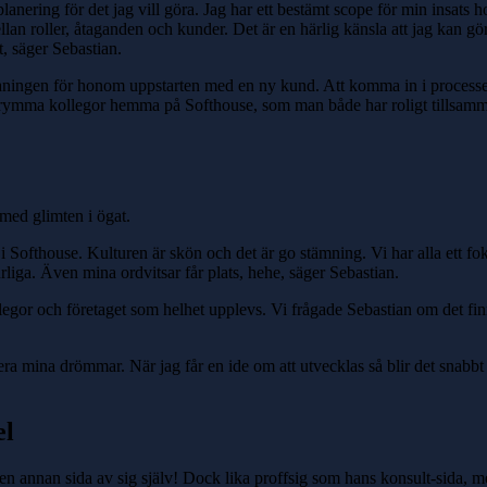
planering för det jag vill göra. Jag har ett bestämt scope för min insat
an roller, åtaganden och kunder. Det är en härlig känsla att jag kan göra 
t, säger Sebastian.
utmaningen för honom uppstarten med en ny kund. Att komma in i processen,
v grymma kollegor hemma på Softhouse, som man både har roligt tillsamm
 med glimten i ögat.
 i Softhouse. Kulturen är skön och det är go stämning. Vi har alla ett f
rliga. Även mina ordvitsar får plats, hehe, säger Sebastian.
legor och företaget som helhet upplevs. Vi frågade Sebastian om det fin
era mina drömmar. När jag får en ide om att utvecklas så blir det snabb
el
 annan sida av sig själv! Dock lika proffsig som hans konsult-sida, m