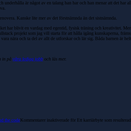
 underhålla är något av en talang han har och han menar att det har allt
ova.
 renovera. Kanske lite mer av det förstnämnda än det sistnämnda.
t har blivit en vardag med egentid, fysisk träning och kreativitet. Men 
lstack projekt som jag vill starta för att hålla igång kunskaperna, främ
 vara nära och ta del av allt de utforskar och lär sig. Båda barnen är hel
a in på
våra lediga jobb
och läs mer.
nd the code
Kommentarer inaktiverade
för Ett karriärbyte som resulterad