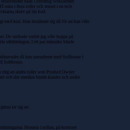
å erfarenheter både i offentlig verksamhet
-nära i flera roller och senast i en tech
ecklarna skrev på sin kod.
gt med kod. Han bestämde sig då för att han ville
per. De undrade varför jag ville hoppa på
la utbildningen. I ett par månader kände
i bakhuvudet då han samarbetat med Softhouse i
ill Softhouse.
ta mig an andra roller som Product Owner
re och där emellan bistått kunder och andra
gärna tar sig an.
rutsättningarna. Hemma i soffan, på kontoret