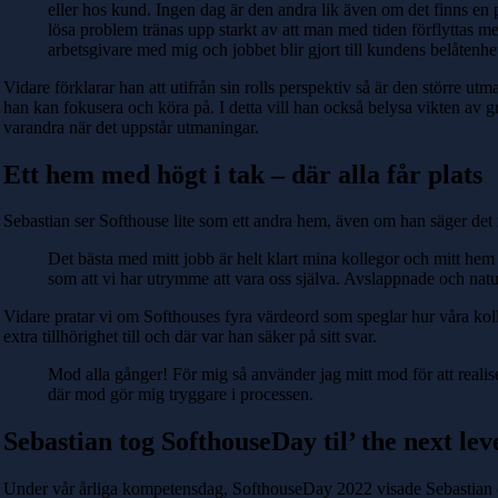
eller hos kund. Ingen dag är den andra lik även om det finns en 
lösa problem tränas upp starkt av att man med tiden förflyttas mell
arbetsgivare med mig och jobbet blir gjort till kundens belåtenhe
Vidare förklarar han att utifrån sin rolls perspektiv så är den större 
han kan fokusera och köra på. I detta vill han också belysa vikten a
varandra när det uppstår utmaningar.
Ett hem med högt i tak – där alla får plats
Sebastian ser Softhouse lite som ett andra hem, även om han säger det
Det bästa med mitt jobb är helt klart mina kollegor och mitt hem
som att vi har utrymme att vara oss själva. Avslappnade och natu
Vidare pratar vi om Softhouses fyra värdeord som speglar hur våra kol
extra tillhörighet till och där var han säker på sitt svar.
Mod alla gånger! För mig så använder jag mitt mod för att realis
där mod gör mig tryggare i processen.
Sebastian tog SofthouseDay til’ the next lev
Under vår årliga kompetensdag, SofthouseDay 2022 visade Sebastian en