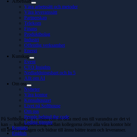
Arbetssätt
Våra arbetssätt och metoder
Våra leveranssätt
Partnerskap
Telekom
Finans
Produktbolag
Industri
Offentlig verksamhet
Energi
Kunskap
Event
CTO Insights
Nedladdningsbart och In 5
Allt om AI
Om oss
Nyheter
Våra kontor
Konsultquizet
Livet på Softhouse
Om oss
People behind the code
På Softhouse är vi måna om att dela med oss till varandra av det vi
Lediga tjänster
kan – kunskapsdelning mellan kollegorna över alla våra kontor hör
Kontakt
till arbetsvardagen och bidrar till ännu bättre team och leveranser.
English