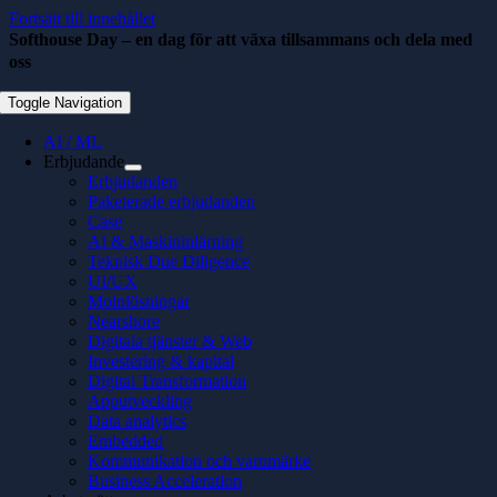
Fortsätt till innehållet
Softhouse Day – en dag för att växa tillsammans och dela med
oss
maj 23, 2022
Toggle Navigation
AI / ML
Erbjudande
Erbjudanden
Paketerade erbjudanden
Case
AI & Maskininlärning
Teknisk Due Diligence
UI/UX
Molnlösningar
Nearshore
Digitala tjänster & Web
Investering & kapital
Digital Transformation
Apputveckling
Data analytics
Embedded
Kommunikation och varumärke
Business Acceleration