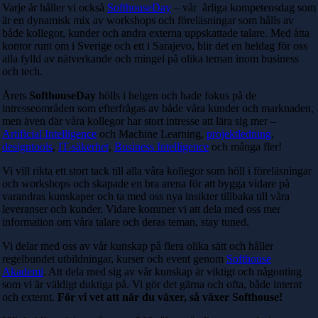
Varje år håller vi också
SofthouseDay
– vår årliga kompetensdag som
är en dynamisk mix av workshops och föreläsningar som hålls av
både kollegor, kunder och andra externa uppskattade talare. Med åtta
kontor runt om i Sverige och ett i Sarajevo, blir det en heldag för oss
alla fylld av nätverkande och mingel på olika teman inom business
och tech.
Årets
SofthouseDay
hölls i helgen och hade fokus på de
intresseområden som efterfrågas av både våra kunder och marknaden,
men även där våra kollegor har stort intresse att lära sig mer –
Artificial Intelligence
och Machine Learning,
projektledning
,
designtools
,
IT-säkerhet
,
Business Intelligence
och många fler!
Vi vill rikta ett stort tack till alla våra kollegor som höll i föreläsningar
och workshops och skapade en bra arena för att bygga vidare på
varandras kunskaper och ta med oss nya insikter tillbaka till våra
leveranser och kunder. Vidare kommer vi att dela med oss mer
information om våra talare och deras teman, stay tuned.
Vi delar med oss av vår kunskap på flera olika sätt och håller
regelbundet utbildningar, kurser och event genom
Softhouse
Akademi
. Att dela med sig av vår kunskap är viktigt och någonting
som vi är väldigt duktiga på. Vi gör det gärna och ofta, både internt
och externt.
För vi vet att när du växer, så växer Softhouse!