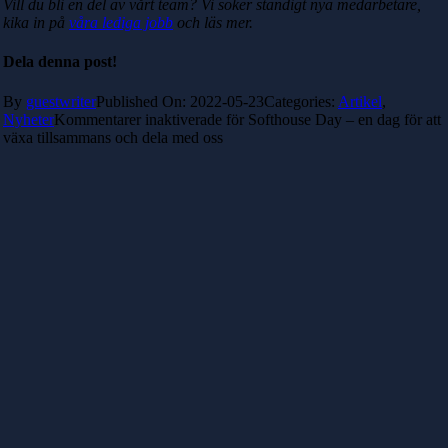
Vill du bli en del av vårt team? Vi söker ständigt nya medarbetare,
kika in på
våra lediga jobb
och läs mer.
Dela denna post!
By
guestwriter
Published On: 2022-05-23
Categories:
Artikel
,
Nyheter
Kommentarer inaktiverade
för Softhouse Day – en dag för att
växa tillsammans och dela med oss