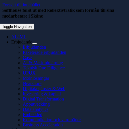
Fortsätt till innehållet
Softhouse först ut med kollektivtrafik som förmån till sina
medarbetare i Skåne
februari 2, 2023
Toggle Navigation
AI / ML
Erbjudande
Erbjudanden
Paketerade erbjudanden
Case
AI & Maskininlärning
Teknisk Due Diligence
UI/UX
Molnlösningar
Nearshore
Digitala tjänster & Web
Investering & kapital
Digital Transformation
Apputveckling
Data analytics
Embedded
Kommunikation och varumärke
Business Acceleration