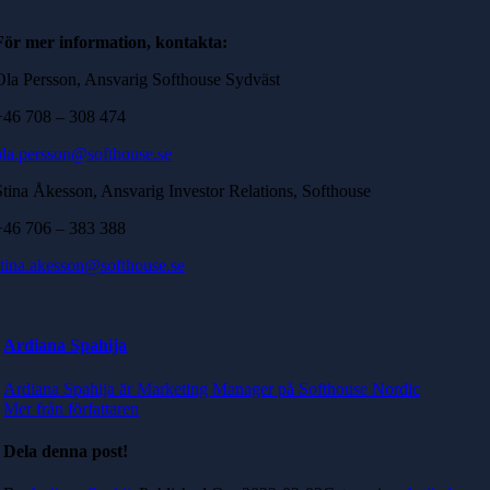
För mer information, kontakta:
Ola Persson, Ansvarig Softhouse Sydväst
+46 708 – 308 474
ola.persson@softhouse.se
Stina Åkesson, Ansvarig Investor Relations, Softhouse
+46 706 – 383 388
stina.akesson@softhouse.se
Ardiana Spahija
Ardiana Spahija är Marketing Manager på Softhouse Nordic
Mer från författaren
Dela denna post!