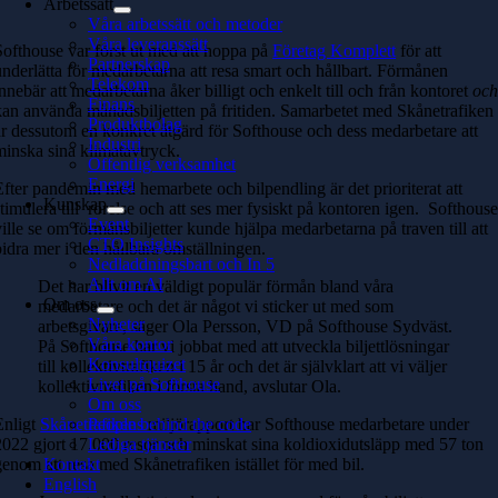
Arbetssätt
Våra arbetssätt och metoder
Våra leveranssätt
Softhouse var först ut med att hoppa på
Företag Komplett
för att
Partnerskap
underlätta för medarbetarna att resa smart och hållbart. Förmånen
Telekom
innebär att medarbetarna åker billigt och enkelt till och från kontoret
oc
Finans
kan använda månadsbiljetten på fritiden. Samarbetet med Skånetrafiken
Produktbolag
är dessutom en konkret åtgärd för Softhouse och dess medarbetare att
Industri
minska sina klimatavtryck.
Offentlig verksamhet
Energi
Efter pandemin med hemarbete och bilpendling är det prioriterat att
Kunskap
stimulera till rörelse och att ses mer fysiskt på kontoren igen. Softhous
Event
ville se om förmånsbiljetter kunde hjälpa medarbetarna på traven till att
CTO Insights
bidra mer i den hållbara omställningen.
Nedladdningsbart och In 5
Allt om AI
Det har blivit en väldigt populär förmån bland våra
Om oss
medarbetare och det är något vi sticker ut med som
Nyheter
arbetsgivare, säger Ola Persson, VD på Softhouse Sydväst.
Våra kontor
På Softhouse har vi jobbat med att utveckla biljettlösningar
Konsultquizet
till kollektivtrafiken i 15 år och det är självklart att vi väljer
Livet på Softhouse
kollektivtrafiken i första hand, avslutar Ola.
Om oss
Enligt
Skånetrafikens
People behind the code
miljörapport har Softhouse medarbetare under
2022 gjort 17.000 resor och minskat sina koldioxidutsläpp med 57 ton
Lediga tjänster
genom att resa med Skånetrafiken istället för med bil.
Kontakt
English