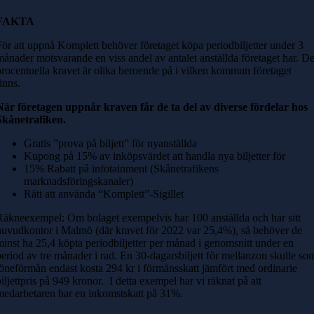
FAKTA
För att uppnå Komplett behöver företaget köpa periodbiljetter under 3
månader motsvarande en viss andel av antalet anställda företaget har. De
procentuella kravet är olika beroende på i vilken kommun företaget
finns.
När företagen uppnår kraven får de ta del av diverse fördelar hos
Skånetrafiken.
Gratis ”prova på biljett” för nyanställda
Kupong på 15% av inköpsvärdet att handla nya biljetter för
15% Rabatt på infotainment (Skånetrafikens
marknadsföringskanaler)
Rätt att använda “Komplett”-Sigillet
Räkneexempel: Om bolaget exempelvis har 100 anställda och har sitt
huvudkontor i Malmö (där kravet för 2022 var 25,4%), så behöver de
minst ha 25,4 köpta periodbiljetter per månad i genomsnitt under en
period av tre månader i rad. En 30-dagarsbiljett för mellanzon skulle so
löneförmån endast kosta 294 kr i förmånsskatt jämfört med ordinarie
biljettpris på 949 kronor. I detta exempel har vi räknat på att
medarbetaren har en inkomstskatt på 31%.