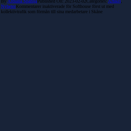
By
Ardiana Spahija
Published On: 2023-02-02
Categories:
Artikel
,
Nyheter
Kommentarer inaktiverade
för Softhouse först ut med
kollektivtrafik som förmån till sina medarbetare i Skåne