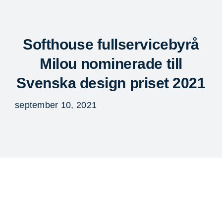
Fortsätt
till
Togg
innehållet
Navi
Softhouse fullservicebyrå
Milou nominerade till
Svenska design priset 2021
september 10, 2021