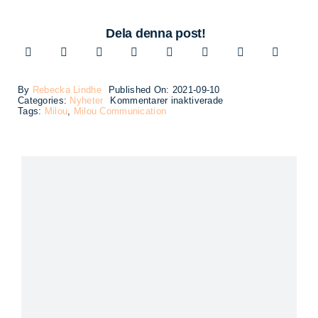
Dela denna post!
By
Rebecka Lindhe
Published On: 2021-09-10
för
Categories:
Nyheter
Kommentarer inaktiverade
Softhouse
Tags:
Milou
,
Milou Communication
fullservicebyrå
Milou
nominerade
till
Svenska
design
priset
2021