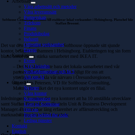
Arbetssätt
Våra arbetssätt och metoder
Våra leveranssätt
Partnerskap
Softhouse Consulting Öresund AB etablerar lokal verksamhet i Helsingborg.
Platschef blir
Telekom
Staffan Broomé.
Finans
Produktbolag
Industri
Offentlig verksamhet
Det var den 1 januari 2017 som Softhouse öppnade sitt sjunde
Energi
kontor, beläget i Frihamnen i Helsingborg. Etableringen tog sin form
Kunskap
bland annat för att stärka samarbetet med IKEA IT.
Event
CTO Insights
– Det här stärker inte bara det lokala samarbetet med vår
Nedladdningsbart och In 5
partner IKEA IT, utan gör det möjligt för oss att
Allt om AI
ytterligare utveckla vår närvaro i Öresundsregionen,
Om oss
säger Mats Petersen, VD för Softhouse Consulting,
Nyheter
Malmö, för vilket det nya kontoret utgör en filial.
Våra kontor
Inledningsvis kommer det nya kontoret att
ha 10 anställda utvecklare
Konsultquizet
samt
Staffan Broomé som får titeln Unit & Business Development
Livet på Softhouse
Manager. Broomé har lång erfarenhet av affärsutveckling och
Om oss
marknadsföring inom IT-branschen.
People behind the code
Lediga tjänster
Kontakt
English