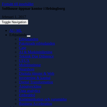
Fortsätt till innehållet
Softhouse öppnar kontor i Helsingborg
februari 1, 2017
Toggle Navigation
AI / ML
Erbjudande
Erbjudanden
Paketerade erbjudanden
Case
AI & Maskininlärning
Teknisk Due Diligence
UI/UX
Molnlösningar
Nearshore
Digitala tjänster & Web
Investering & kapital
Digital Transformation
Apputveckling
Data analytics
Embedded
Kommunikation och varumärke
Business Acceleration