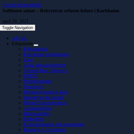
Fortsätt till innehållet
Softhouse satsar – Rekryterar erfaren ledare i Karlshamn
april 29, 2021
Toggle Navigation
AI / ML
Erbjudande
Erbjudanden
Paketerade erbjudanden
Case
AI & Maskininlärning
Teknisk Due Diligence
UI/UX
Molnlösningar
Nearshore
Digitala tjänster & Web
Investering & kapital
Digital Transformation
Apputveckling
Data analytics
Embedded
Kommunikation och varumärke
Business Acceleration