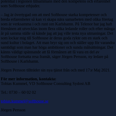
potential i regionen tillsammans med den kompetens och erfarenhet
som Softhouse erbjuder.
– Jag är övertygad om att med Softhouse starka kompetenser och
breda erfarenheter så kan vi skapa nära samarbeten med olika företag
som är verksamma i och runt om Karlshamn. På Telenor har jag haft
förmånen att utvecklas inom flera olika ledande roller och efter många
år på samma ställe så kände jag att jag ville testa nya utmaningar. Det
som lockar mig till Softhouse är deras goda rykte om en stark och
sund kultur i bolaget. Att man bryr sig om och ställer upp för varandra
samtidigt som man har höga ambitioner och sunda målsättningar. Det
känns väldigt spännande att få förmånen att få vara en del av
Softhouse fortsatta resa framåt, säger Jörgen Persson, ny ledare på
Softhouse i Karlshamn.
Jörgen Persson tillträder sin nya tjänst från och med 17:e Maj 2021.
För mer information, kontakta:
Tobias Kummel, VD Softhouse Consulting Sydost AB
Tel.:
0730 – 60 02 02
tobias.kummel@softhouse.se
Jörgen Persson