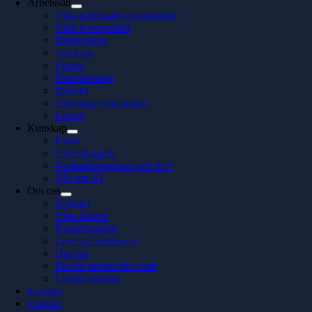
Arbetssätt
Våra arbetssätt och metoder
Våra leveranssätt
Partnerskap
Telekom
Finans
Produktbolag
Industri
Offentlig verksamhet
Energi
Kunskap
Event
CTO Insights
Nedladdningsbart och In 5
Allt om AI
Om oss
Nyheter
Våra kontor
Konsultquizet
Livet på Softhouse
Om oss
People behind the code
Lediga tjänster
Kontakt
English