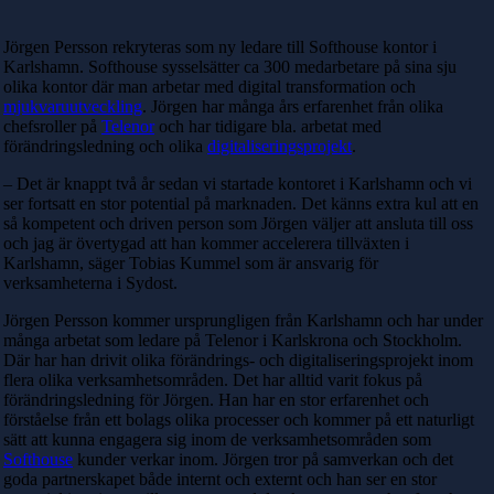
Jörgen Persson rekryteras som ny ledare till Softhouse kontor i
Karlshamn. Softhouse sysselsätter ca 300 medarbetare på sina sju
olika kontor där man arbetar med digital transformation och
mjukvaruutveckling
. Jörgen har många års erfarenhet från olika
chefsroller på
Telenor
och har tidigare bla. arbetat med
förändringsledning och olika
digitaliseringsprojekt
.
– Det är knappt två år sedan vi startade kontoret i Karlshamn och vi
ser fortsatt en stor potential på marknaden. Det känns extra kul att en
så kompetent och driven person som Jörgen väljer att ansluta till oss
och jag är övertygad att han kommer accelerera tillväxten i
Karlshamn, säger Tobias Kummel som är ansvarig för
verksamheterna i Sydost.
Jörgen Persson kommer ursprungligen från Karlshamn och har under
många arbetat som ledare på Telenor i Karlskrona och Stockholm.
Där har han drivit olika förändrings- och digitaliseringsprojekt inom
flera olika verksamhetsområden. Det har alltid varit fokus på
förändringsledning för Jörgen. Han har en stor erfarenhet och
förståelse från ett bolags olika processer och kommer på ett naturligt
sätt att kunna engagera sig inom de verksamhetsområden som
Softhouse
kunder verkar inom. Jörgen tror på samverkan och det
goda partnerskapet både internt och externt och han ser en stor