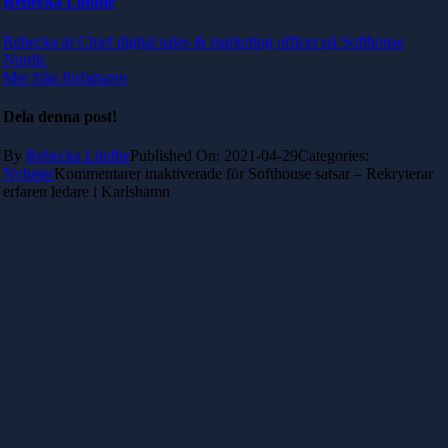
Rebecka Lindhe
Rebecka är Chief digital sales & marketing officer på Softhouse
Nordic
Mer från författaren
Dela denna post!
By
Rebecka Lindhe
Published On: 2021-04-29
Categories:
Nyheter
Kommentarer inaktiverade
för Softhouse satsar – Rekryterar
erfaren ledare i Karlshamn