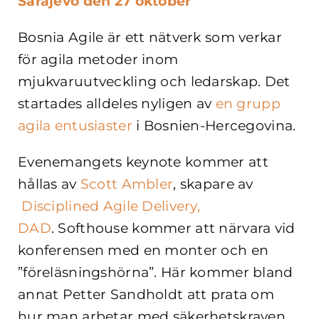
Sarajevo den 27 oktober
Bosnia Agile är ett nätverk som verkar
för agila metoder inom
mjukvaruutveckling och ledarskap. Det
startades alldeles nyligen av
en grupp
agila entusiaster
i Bosnien-Hercegovina.
Evenemangets keynote kommer att
hållas av
Scott Ambler
, skapare av
Disciplined Agile Delivery,
DAD
. Softhouse kommer att närvara vid
konferensen med en monter och en
”föreläsningshörna”. Här kommer bland
annat Petter Sandholdt att prata om
hur man arbetar med säkerhetskraven