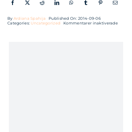
By
Ardiana Spahija
Published On: 2014-09-06
för
Categories:
Uncategorized
Kommentarer inaktiverade
Softho
sponsr
Bosnia
Agile
Day