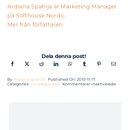
Ardiana Spahija är Marketing Manager
på Softhouse Nordic
Mer från författaren
Dela denna post!
By
Ardiana Spahija
Published On: 2015-11-17
för
Categories:
Uncategorized
Kommentarer inaktiverade
Softho
stödjer
Fronte
GBG