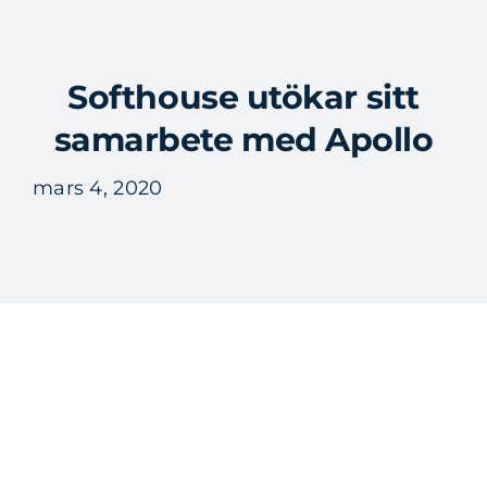
Fortsätt
till
Tog
innehållet
Softhouse utökar sitt
Nav
samarbete med Apollo
mars 4, 2020