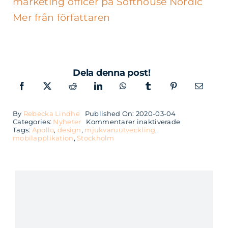
marketing officer på Softhouse Nordic
Mer från författaren
Dela denna post!
By
Rebecka Lindhe
Published On: 2020-03-04
för
Categories:
Nyheter
Kommentarer inaktiverade
Softhouse
Tags:
Apollo
,
design
,
mjukvaruutveckling
,
utökar
mobilapplikation
,
Stockholm
sitt
samarbete
med
Apollo