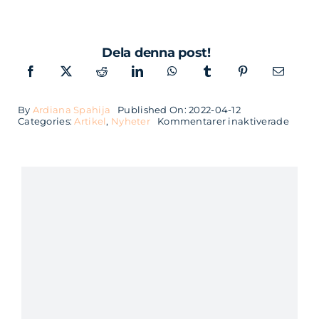
Dela denna post!
By
Ardiana Spahija
Published On: 2022-04-12
för
Categories:
Artikel
,
Nyheter
Kommentarer inaktiverade
Softh
vågar
satsa
på
unga
ledar