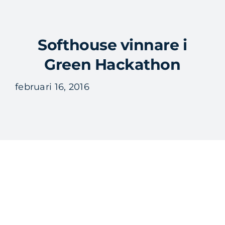
Fortsätt
till
Tog
innehållet
Softhouse vinnare i
Nav
Green Hackathon
februari 16, 2016