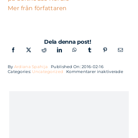
Mer från författaren
Dela denna post!
By
Ardiana Spahija
Published On: 2016-02-16
för
Categories:
Uncategorized
Kommentarer inaktiverade
Softho
vinnar
i
Green
Hacka