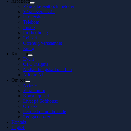
Arbetssätt
Våra arbetssätt och metoder
Våra leveranssätt
Partnerskap
Telekom
Finans
Produktbolag
Industri
Offentlig verksamhet
Energi
Kunskap
Event
CTO Insights
Nedladdningsbart och In 5
Allt om AI
Om oss
Nyheter
Våra kontor
Konsultquizet
Livet på Softhouse
Om oss
People behind the code
Lediga tjänster
Kontakt
English