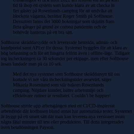
tid få ihop ett system som kunde klara av att checka in
fler gäster på Rosenlunds camping för att undvika att
blockera vägarna, berättar Roger Smith på Softhouse.
Dessutom fanns det 3000 bokningar som skjutits fram
flera gånger på grund av corona pandemin och de
behövde hanteras på ett bra sätt.
Softhouse skräddarsydde och levererade hemsida, admin- och
kundportal samt API:er för dessa. Systemet byggdes för att klara av
hög belastning och för att fungera felfritt även i offline-läge. Tidigare
tog incheckningen ca 30 sekunder per ekipage, men efter Softhouse
insats landade man på ca 10 sek.
Med det nya systemet som Softhouse skräddarsytt till oss
kortade vi ner våra incheckningstider avsevärt, säger
Mikaela Rosenlund som står bakom Rosenlunds
camping. Nöjdare kunder, bättre arbetsmiljö och
effektivare rutiner är resultatet. Couldn’t be happier!
Softhouse styrde upp arbetsgången med ett CI/CD-inspirerat
arbetsflöde där kodbasen bland annat har automatiska tester. Systemet
är byggt på ett smart sätt där man kan leverera nya versioner inom
några fåtal minuter till test eller produktion. Till detta integrerades
även betallösningen Payson.