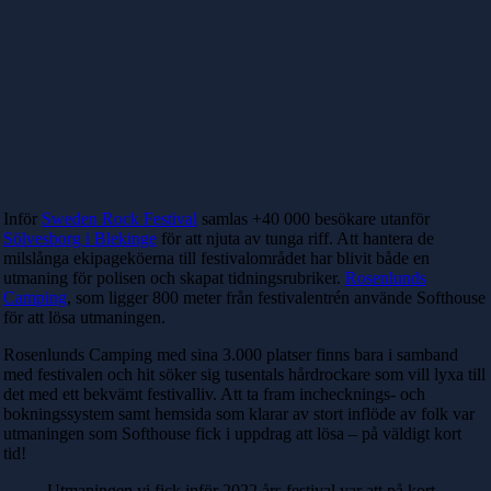
Inför
Sweden Rock Festival
samlas +40 000 besökare utanför
Sölvesborg i Blekinge
för att njuta av tunga riff. Att hantera de
milslånga ekipageköerna till festivalområdet har blivit både en
utmaning för polisen och skapat tidningsrubriker.
Rosenlunds
Camping
, som ligger 800 meter från festivalentrén använde Softhouse
för att lösa utmaningen.
Rosenlunds Camping med sina 3.000 platser finns bara i samband
med festivalen och hit söker sig tusentals hårdrockare som vill lyxa till
det med ett bekvämt festivalliv. Att ta fram inchecknings- och
bokningssystem samt hemsida som klarar av stort inflöde av folk var
utmaningen som Softhouse fick i uppdrag att lösa – på väldigt kort
tid!
Utmaningen vi fick inför 2022 års festival var att på kort