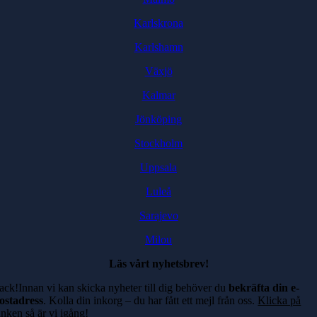
Karlskrona
Karlshamn
Växjö
Kalmar
Jönköping
Stockholm
Uppsala
Luleå
Sarajevo
Milou
Läs vårt nyhetsbrev!
ack!Innan vi kan skicka nyheter till dig behöver du
bekräfta din e-
ostadress
. Kolla din inkorg – du har fått ett mejl från oss.
Klicka på
änken
så är vi igång!