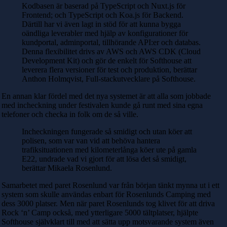
Kodbasen är baserad på TypeScript och Nuxt.js för
Frontend; och TypeScript och Koa.js för Backend.
Därtill har vi även lagt in stöd för att kunna bygga
oändliga leverabler med hjälp av konfigurationer för
kundportal, adminportal, tillhörande API:er och databas.
Denna flexibilitet drivs av AWS och AWS CDK (Cloud
Development Kit) och gör de enkelt för Softhouse att
leverera flera versioner för test och produktion, berättar
Anthon Holmqvist, Full-stackutvecklare på Softhouse.
En annan klar fördel med det nya systemet är att alla som jobbade
med incheckning under festivalen kunde gå runt med sina egna
telefoner och checka in folk om de så ville.
Incheckningen fungerade så smidigt och utan köer att
polisen, som var van vid att behöva hantera
trafiksituationen med kilometerlånga köer ute på gamla
E22, undrade vad vi gjort för att lösa det så smidigt,
berättar Mikaela Rosenlund.
Samarbetet med paret Rosenlund var från början tänkt mynna ut i ett
system som skulle användas enbart för Rosenlunds Camping med
dess 3000 platser. Men när paret Rosenlunds tog klivet för att driva
Rock ‘n’ Camp också, med ytterligare 5000 tältplatser, hjälpte
Softhouse självklart till med att sätta upp motsvarande system även