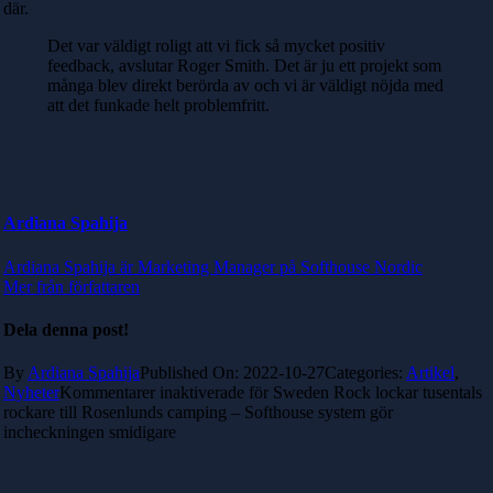
där.
Det var väldigt roligt att vi fick så mycket positiv
feedback, avslutar Roger Smith. Det är ju ett projekt som
många blev direkt berörda av och vi är väldigt nöjda med
att det funkade helt problemfritt.
Ardiana Spahija
Ardiana Spahija är Marketing Manager på Softhouse Nordic
Mer från författaren
Dela denna post!
By
Ardiana Spahija
Published On: 2022-10-27
Categories:
Artikel
,
Nyheter
Kommentarer inaktiverade
för Sweden Rock lockar tusentals
rockare till Rosenlunds camping – Softhouse system gör
incheckningen smidigare