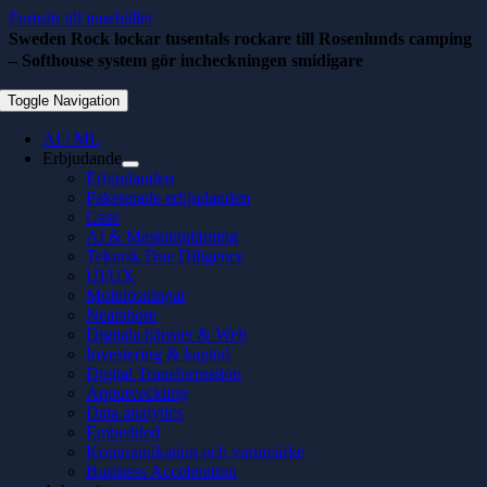
Fortsätt till innehållet
Sweden Rock lockar tusentals rockare till Rosenlunds camping
– Softhouse system gör incheckningen smidigare
oktober 27, 2022
Toggle Navigation
AI / ML
Erbjudande
Erbjudanden
Paketerade erbjudanden
Case
AI & Maskininlärning
Teknisk Due Diligence
UI/UX
Molnlösningar
Nearshore
Digitala tjänster & Web
Investering & kapital
Digital Transformation
Apputveckling
Data analytics
Embedded
Kommunikation och varumärke
Business Acceleration