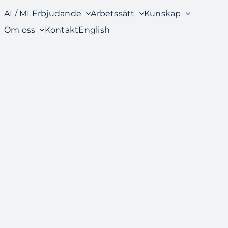
AI / ML
Erbjudande
Arbetssätt
Kunskap
Om oss
Kontakt
English