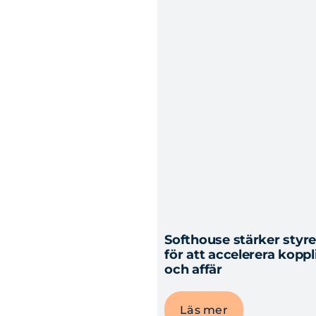
Softhouse stärker sty
för att accelerera kopp
och affär
Läs mer