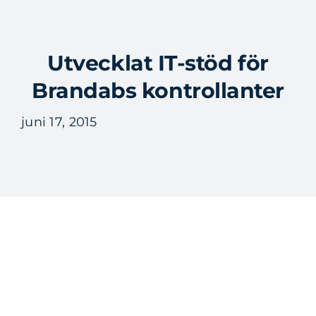
Fortsätt
till
Tog
innehållet
Utvecklat IT-stöd för
Nav
Brandabs kontrollanter
juni 17, 2015