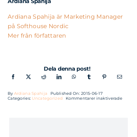
Ardiana Spahija
Ardiana Spahija är Marketing Manager
på Softhouse Nordic
Mer från författaren
Dela denna post!
By
Ardiana Spahija
Published On: 2015-06-17
för
Categories:
Uncategorized
Kommentarer inaktiverade
Utveck
IT-
stöd
för
Branda
kontrol