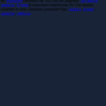
By
guestwriter
Published On: 2021-08-20
Categories:
Det digitala
samhället
,
Nyheter
Kommentarer inaktiverade
för Vårt digitala
samhället ur Arne Åhlanders perspektiv
Tags:
akademi
,
digitala
,
samhället
,
softhouse