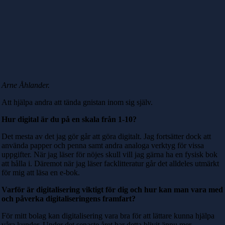
Arne Åhlander.
Att hjälpa andra att tända gnistan inom sig själv.
Hur digital är du på en skala från 1-10?
Det mesta av det jag gör går att göra digitalt. Jag fortsätter dock att
använda papper och penna samt andra analoga verktyg för vissa
uppgifter. När jag läser för nöjes skull vill jag gärna ha en fysisk bok
att hålla i. Däremot när jag läser facklitteratur går det alldeles utmärkt
för mig att läsa en e-bok.
Varför är digitalisering viktigt för dig och hur kan man vara med
och påverka digitaliseringens framfart?
För mitt bolag kan digitalisering vara bra för att lättare kunna hjälpa
våra kunder. Under det senaste året har detta blivit ännu mer