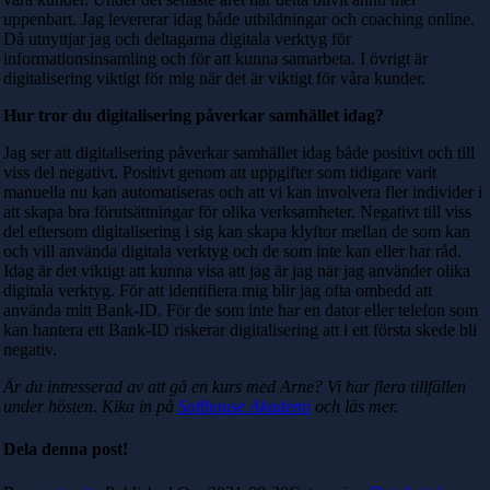
uppenbart. Jag levererar idag både utbildningar och coaching online.
Då utnyttjar jag och deltagarna digitala verktyg för
informationsinsamling och för att kunna samarbeta. I övrigt är
digitalisering viktigt för mig när det är viktigt för våra kunder.
Hur tror du digitalisering påverkar samhället idag?
Jag ser att digitalisering påverkar samhället idag både positivt och till
viss del negativt. Positivt genom att uppgifter som tidigare varit
manuella nu kan automatiseras och att vi kan involvera fler individer i
att skapa bra förutsättningar för olika verksamheter. Negativt till viss
del eftersom digitalisering i sig kan skapa klyftor mellan de som kan
och vill använda digitala verktyg och de som inte kan eller har råd.
Idag är det viktigt att kunna visa att jag är jag när jag använder olika
digitala verktyg. För att identifiera mig blir jag ofta ombedd att
använda mitt Bank-ID. För de som inte har en dator eller telefon som
kan hantera ett Bank-ID riskerar digitalisering att i ett första skede bli
negativ.
Är du intresserad av att gå en kurs med Arne? Vi har flera tillfällen
under hösten. Kika in på
Softhouse Akademi
och läs mer.
Dela denna post!