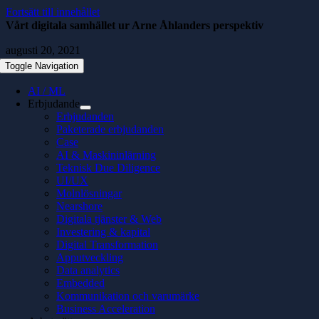
Fortsätt till innehållet
Vårt digitala samhället ur Arne Åhlanders perspektiv
augusti 20, 2021
Toggle Navigation
AI / ML
Erbjudande
Erbjudanden
Paketerade erbjudanden
Case
AI & Maskininlärning
Teknisk Due Diligence
UI/UX
Molnlösningar
Nearshore
Digitala tjänster & Web
Investering & kapital
Digital Transformation
Apputveckling
Data analytics
Embedded
Kommunikation och varumärke
Business Acceleration