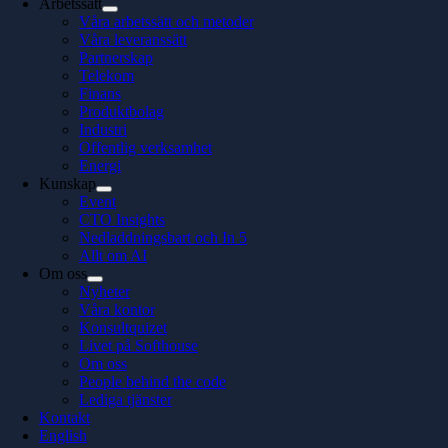
Arbetssätt
Våra arbetssätt och metoder
Våra leveranssätt
Partnerskap
Telekom
Finans
Produktbolag
Industri
Offentlig verksamhet
Energi
Kunskap
Event
CTO Insights
Nedladdningsbart och In 5
Allt om AI
Om oss
Nyheter
Våra kontor
Konsultquizet
Livet på Softhouse
Om oss
People behind the code
Lediga tjänster
Kontakt
English