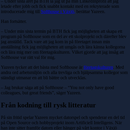
– Under sista året på BTH la jag ut på min LinkedInprofil att jag
letade efter jobb och fick snabbt kontakt med en rekryterade som
introducerade mig till
Softhouse i Växjö,
berättar Yazeen.
Han fortsätter.
– Under min sista termin på BTH fick jag möjligheten att skapa ett
program på Softhouse som en del av ett skolprojekt och därefter blev
jag anställd. Tack vare att jag kom in på företaget innan min
anställning fick jag möjligheten att umgås och lära känna kollegorna
och lära mig mer om företagskulturen. Vilket gjorde att jag insåg att
Softhouse var rätt val för mig.
Yazeen tycker att det bästa med Softhouse är
företagskulturen
. Med
andra ord arbetsmiljön och alla trevliga och hjälpsamma kollegor som
ständigt utmanar en att bli bättre och utvecklas.
– Jag brukar säga att på Softhouse – “You not only have good
colleagues, but great friends”, säger Yazeen.
Från kodning till rysk litteratur
På sin fritid spelar Yazeen mycket datorspel och spenderar en del tid
på Open Source och hobbyprojekt inom Artificiell Intelligens. När
han inte sitter framför datorn eller hänger på vårt kontor i Växjö