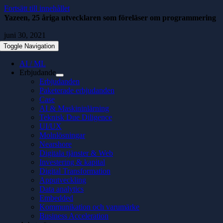
Fortsätt till innehållet
Yazeen, 25 åriga utvecklaren som föreläser om programmering
juni 30, 2021
Toggle Navigation
AI / ML
Erbjudande
Erbjudanden
Paketerade erbjudanden
Case
AI & Maskininlärning
Teknisk Due Diligence
UI/UX
Molnlösningar
Nearshore
Digitala tjänster & Web
Investering & kapital
Digital Transformation
Apputveckling
Data analytics
Embedded
Kommunikation och varumärke
Business Acceleration