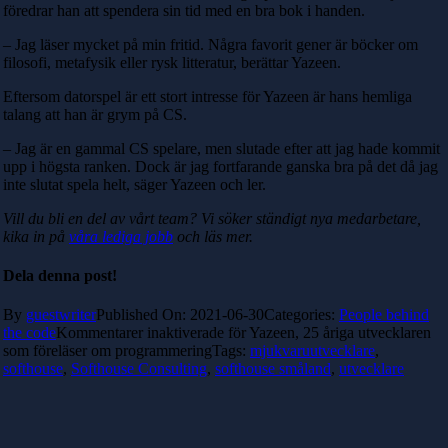
föredrar han att spendera sin tid med en bra bok i handen.
– Jag läser mycket på min fritid. Några favorit gener är böcker om
filosofi, metafysik eller rysk litteratur, berättar Yazeen.
Eftersom datorspel är ett stort intresse för Yazeen är hans hemliga
talang att han är grym på CS.
– Jag är en gammal CS spelare, men slutade efter att jag hade kommit
upp i högsta ranken. Dock är jag fortfarande ganska bra på det då jag
inte slutat spela helt, säger Yazeen och ler.
Vill du bli en del av vårt team? Vi söker ständigt nya medarbetare,
kika in på
våra lediga jobb
och läs mer.
Dela denna post!
By
guestwriter
Published On: 2021-06-30
Categories:
People behind
the code
Kommentarer inaktiverade
för Yazeen, 25 åriga utvecklaren
som föreläser om programmering
Tags:
mjukvaruutvecklare
,
softhouse
,
Softhouse Consulting
,
softhouse småland
,
utvecklare