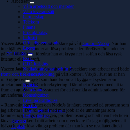
Arbetssätt
Våra arbetssätt och metoder
Våra leveranssätt
Partnerskap
Telekom
Finans
Produktbolag
Industri
Offentlig verksamhet
Yazeen Jasim är mjukvaruutvecklare på vårt
kontor i Växjö
. När han
Energi
inte hjälper våra kunder att lösa problem eller föreläser för studenter
Kunskap
på
EC Utbildning
, föredrar han att krypa ner i soffan och läsa rysk
Event
litteratur eller filosofi.
CTO Insights
Yazeen Jasim är en av våra mjukvaruutvecklare som arbetar med både
Nedladdningsbart och In 5
front- och backendutveckling
Allt om AI
på vårt kontor i Växjö . Just nu är han
mitt uppe i ett projekt som handlar om att bygga ett system som
Om oss
arbetar med lön, HR och rekrytering. Där arbetar Yazeen med att ta
Nyheter
fram en applikation till systemet för att förenkla administrationen för
Våra kontor
användarna.
Konsultquizet
Livet på Softhouse
– Ramverktygen React och NodeJs är några exempel på program som
Om oss
jag arbetar i. Det roligaste med mitt jobb är de utmaningar som
People behind the code
kommer upp längs med vägen, problemlösning och att man hela tiden
Lediga tjänster
lära sig nya saker. I mitt arbete som utvecklare får jag möjligheten att
Kontakt
hjälpa kunder lösa viktiga problem där man kan se resultatet direkt
English