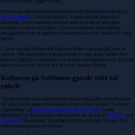
efter utfört arbete, säger Yazeen.
Förutom att arbeta som mjukvaruutvecklare föreläser han en del på
EC Utbildning
i Växjö och Malmö. Yazeen utbildar studenter i
Javascript, React samtidigt som han delar med sig av sina agila
kunskaper. Utöver det hjälper Yazeen kursledarna med rättning,
betygsättning och att uppdatera kursmaterial som de använder i andra
kurser.
– Även om jag föreläser för studenter känner jag mig själv som en
student. När man arbetar som utvecklare är man aldrig fullärd. Det
kommer alltid nya teknologier och system som utvecklas och det finns
alltid nya saker att lära sig och ta del av, berättar Yazeen.
Kulturen på Softhouse gjorde mitt val
enkelt
Yazeen började sin karriär med med några olika jobb, men drömmen
var alltid att bli mjukvaruutvecklare. Han började studera “Software
Engineering” på
Blekinge tekniska högskola (BTH)
. Under
studietiden var Yazeen med i olika projekt via skolan för
Ericsson
och
All binary
i Karlskrona. Samtidigt som han studerade arbetade han
som terminaloperatör på Hkscan.