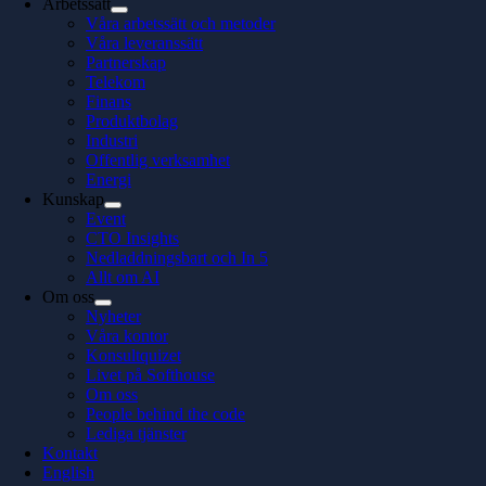
Arbetssätt
Våra arbetssätt och metoder
Våra leveranssätt
Partnerskap
Telekom
Finans
Produktbolag
Industri
Offentlig verksamhet
Energi
Kunskap
Event
CTO Insights
Nedladdningsbart och In 5
Allt om AI
Om oss
Nyheter
Våra kontor
Konsultquizet
Livet på Softhouse
Om oss
People behind the code
Lediga tjänster
Kontakt
English