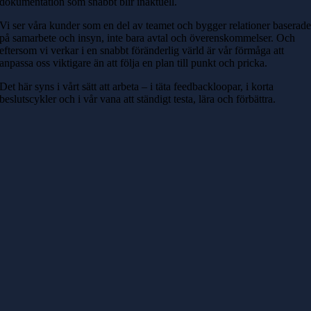
dokumentation som snabbt blir inaktuell.
Vi ser våra kunder som en del av teamet och bygger relationer baserad
på samarbete och insyn, inte bara avtal och överenskommelser. Och
eftersom vi verkar i en snabbt föränderlig värld är vår förmåga att
anpassa oss viktigare än att följa en plan till punkt och pricka.
Det här syns i vårt sätt att arbeta – i täta feedbackloopar, i korta
beslutscykler och i vår vana att ständigt testa, lära och förbättra.