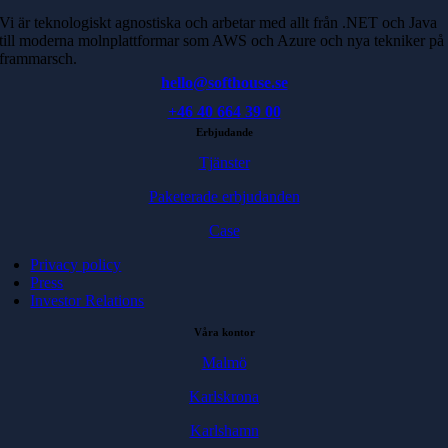
Vi är teknologiskt agnostiska och arbetar med allt från .NET och Java
till moderna molnplattformar som AWS och Azure och nya tekniker på
frammarsch.
hello@softhouse.se
+46 40 664 39 00
Erbjudande
Tjänster
Paketerade erbjudanden
Case
Privacy policy
Press
Investor Relations
Våra kontor
Malmö
Karlskrona
Karlshamn