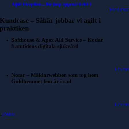
Agile Inception – the loop approach del 1
Read mor
Kundcase – Såhär jobbar vi agilt i
praktiken
Softhouse & Apex Aid Service – Kodar
framtidens digitala sjukvård
Läs me
Notar – Mäklarwebben som tog hem
Guldhemmet fem år i rad
Läs me
1
2
Nästa