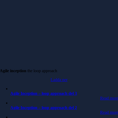
Agile inception
the loop approach
Ladda ner
Agile Inception – loop approach del 3
Read mor
Agile Inception – loop approach del 2
Read mor