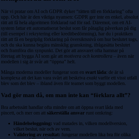
När vi pratar om AI och GDPR dyker “rätten till en förklaring” ofta
upp. Och här är den viktiga nyansen: GDPR ger inte en enkel, absolut
rätt att få hela algoritmen förklarad rad för rad. Däremot, om ett AI-
system fattar ett automatiserat beslut som får påtaglig påverkan på dig
(till exempel i rekrytering eller kreditbedömning), har du i praktiken
rätt att få en begriplig förklaring på översiktsnivå om hur beslutet togs,
och du ska kunna begära mänsklig granskning, ifrågasätta beslutet
och framföra din synpunkt. Det gör att ansvaret ofta hamnar på
företag att bygga AI som går att
motivera och kontrollera
– även när
modellen i sig är svår att “öppna” helt.
Många moderna modeller fungerar som en
svart låda
: de är så
komplexa att det kan vara svårt att beskriva
exakt
varför ett visst utfall
blev som det blev – ibland även för teamet som byggt modellen.
Vad gör man då, om man inte kan “förklara allt”?
Bra arbetssätt handlar ofta mindre om att öppna svart låda med
pincett, och mer om att
säkerställa ansvar
runt omkring:
Händelseloggning:
vad matades in, vilken modellversion,
vilket beslut, när och av vem.
Validering av resultat:
fungerar modellen lika bra för olika