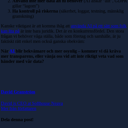
Använd inte mer data än ni behöver
(AI älskar “allt”, GDPR
gillar “lagom”)
Ha kontroll på riskerna
(säkerhet, loggar, testning, mänsklig
granskning)
Kanske viktigast är att komma ihåg att
använda AI på ett sätt som folk
kan lita på
är inte bara juridik. Det är en konkurrensfördel.
Den stora
frågan vi behöver våga ställa, både som företag och samhälle, är ju
faktiskt rätt enkel men också ganska obekväm:
När
AI
blir bekvämare och mer osynlig – kommer vi då kräva
mer transparens, eller vänja oss vid att inte riktigt veta vad som
händer med vår data?
David Granström
David is CEO at Softhouse Neava
Mer från författaren
Dela denna post!