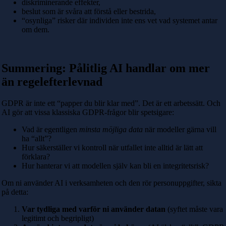
diskriminerande effekter,
beslut som är svåra att förstå eller bestrida,
“osynliga” risker där individen inte ens vet vad systemet antar
om dem.
Summering: Pålitlig AI handlar om mer
än regelefterlevnad
GDPR är inte ett “papper du blir klar med”. Det är ett arbetssätt. Och
AI gör att vissa klassiska GDPR-frågor blir spetsigare:
Vad är egentligen
minsta möjliga data
när modeller gärna vill
ha “allt”?
Hur säkerställer vi kontroll när utfallet inte alltid är lätt att
förklara?
Hur hanterar vi att modellen själv kan bli en integritetsrisk?
Om ni använder AI i verksamheten och den rör personuppgifter, sikta
på detta:
Var tydliga med varför ni använder datan
(syftet måste vara
legitimt och begripligt)