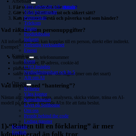
Arbetssätt
Våra arbetssätt och metoder
Får vi använda den här
datan
?
Våra leveranssätt
Gör vi det på ett schysst och säkert sätt?
Partnerskap
Kan personen förstå och påverka vad som händer?
Telekom
Finans
Vad räknas som personuppgifter?
Produktbolag
Industri
All information som kan kopplas till en person, direkt eller indirekt.
Offentlig verksamhet
Exempel:
Energi
Kunskap
namn, e-post, telefonnummer
Event
kundnummer, IP-adress, cookie-id
CTO Insights
platsdata
Nedladdningsbart och In 5
saker ni kan “lista ut” om någon (mer om det snart)
Allt om AI
Om oss
Vad menas med “hantering”?
Nyheter
Våra kontor
Nästan allt: samla in, lagra, analysera, skicka vidare, träna en AI-
Konsultquizet
modell på det, eller använda AI:n för att fatta beslut.
Livet på Softhouse
Om oss
People behind the code
Lediga tjänster
1) “Rätten till en förklaring” är mer
Kontakt
English
komplicerad än folk tror