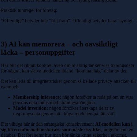
Praktisk tumregel för företag:
“Offentligt” betyder inte “fritt fram”. Offentligt betyder bara “synligt”.
3) AI kan memorera – och oavsiktligt
läcka – personuppgifter
Här blir det riktigt konkret: även om ni aldrig tänker visa träningsdata
för någon, kan själva modellen ibland “komma ihåg” delar av den.
Det kan leda till integritetsrisker genom så kallade privacy-attacker, till
exempel:
Membership inference:
någon försöker ta reda på om en viss
persons data fanns med i träningsmängden.
Model inversion:
någon försöker återskapa delar av
ursprungsdata genom att “fråga modellen på rätt sätt”.
Det viktiga här är den strategiska konsekvensen:
AI-modellen kan i
sig bli en informationsbärare som måste skyddas
, ungefär som en
databas. Det förändrar hur man bör tänka kring säkerhet, åtkomst,