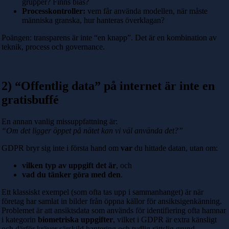
grupper? Finns bias?
Processkontroller:
vem får använda modellen, när måste
människa granska, hur hanteras överklagan?
Poängen: transparens är inte “en knapp”. Det är en kombination av
teknik, process och governance.
2) “Offentlig data” på internet är inte en
gratisbuffé
En annan vanlig missuppfattning är:
“Om det ligger öppet på nätet kan vi väl använda det?”
GDPR bryr sig inte i första hand om
var
du hittade datan, utan om:
vilken typ av uppgift det är
, och
vad du tänker göra med den
.
Ett klassiskt exempel (som ofta tas upp i sammanhanget) är när
företag har samlat in bilder från öppna källor för ansiktsigenkänning.
Problemet är att ansiktsdata som används för identifiering ofta hamnar
i kategorin
biometriska uppgifter
, vilket i GDPR är extra känsligt
och därför kräver särskild hantering och tydlig rättslig grund.