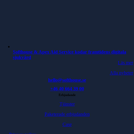
Softhouse & Apex Aid Service kodar framtidens digitala
sjukvård
Läs mer
Alla nyheter
hello@softhouse.se
+46 40 664 39 00
Erbjudande
Tjänster
Paketerade erbjudanden
Case