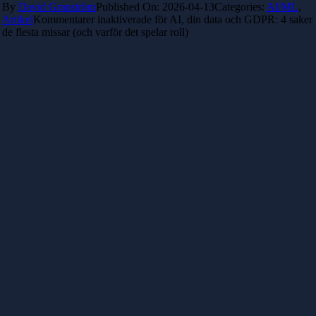
By
David Granström
Published On: 2026-04-13
Categories:
AI/ML
,
Artikel
Kommentarer inaktiverade
för AI, din data och GDPR: 4 saker
de flesta missar (och varför det spelar roll)