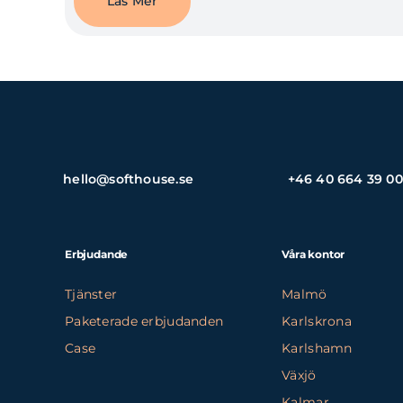
Läs Mer
hello@softhouse.se
+46 40 664 39 00
Erbjudande
Våra kontor
Tjänster
Malmö
Paketerade erbjudanden
Karlskrona
Case
Karlshamn
Växjö
Kalmar