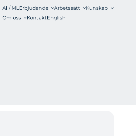
AI / ML
Erbjudande
Arbetssätt
Kunskap
Om oss
Kontakt
English