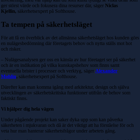
ger störst värde och fokusera dina resurser där, säger
Niclas
Kjellin,
säkerhetsexpert på Softhouse.
Ta tempen på säkerhetsläget
För att få en överblick av det allmänna säkerhetsläget hos kunden görs
en nulägesbedömning där företagets behov och nytta ställs mot hot
och risker.
– Nulägesanalysen ger oss en känsla av hur företaget ser på säkerhet
och är en indikation på vilka kunskapsbehov som finns samt
eventuella brister i processer och verktyg, säger
Alexander
Mohlin
,
säkerhetsexpert på Softhouse.
Därefter kan man komma igång med arkitektur, design och själva
utvecklingen av säkerhetskritiska funktioner utifrån de behov som
faktiskt finns.
Vi hjälper dig hela vägen
Under pågående projekt kan saker dyka upp som kan påverka
säkerheten i mjukvaran och då är det viktigt att ha förståelse för och
veta hur man hanterar säkerhetsfrågor under arbetets gång.