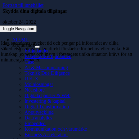
Fortsätt till innehållet
Skydda dina digitala tillgångar
oktober 24, 2022
Toggle Navigation
AI / ML
Idag spenderas mycket tid och pengar på införandet av olika
Erbjudande
säkerhetslösningar, utan direkt förståelse för behov eller nytta. Rätt
Erbjudanden
kunskap, expertis och insyn i företagets unika situation krävs för att
Paketerade erbjudanden
minimera kostnader.
Case
AI & Maskininlärning
Teknisk Due Diligence
UI/UX
Molnlösningar
Nearshore
Digitala tjänster & Web
Investering & kapital
Digital Transformation
Apputveckling
Data analytics
Embedded
Kommunikation och varumärke
Business Acceleration