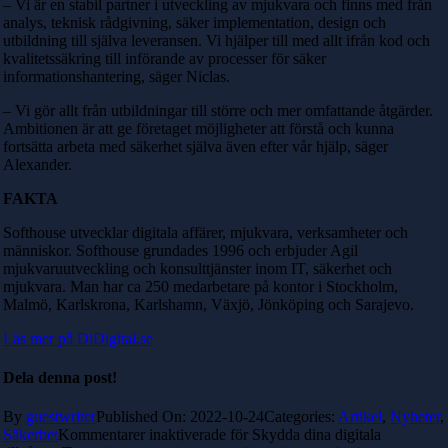
– Vi är en stabil partner i utveckling av mjukvara och finns med från
analys, teknisk rådgivning, säker implementation, design och
utbildning till själva leveransen. Vi hjälper till med allt ifrån kod och
kvalitetssäkring till införande av processer för säker
informationshantering, säger Niclas.
– Vi gör allt från utbildningar till större och mer omfattande åtgärder.
Ambitionen är att ge företaget möjligheter att förstå och kunna
fortsätta arbeta med säkerhet själva även efter vår hjälp, säger
Alexander.
FAKTA
Softhouse utvecklar digitala affärer, mjukvara, verksamheter och
människor. Softhouse grundades 1996 och erbjuder Agil
mjukvaruutveckling och konsulttjänster inom IT, säkerhet och
mjukvara. Man har ca 250 medarbetare på kontor i Stockholm,
Malmö, Karlskrona, Karlshamn, Växjö, Jönköping och Sarajevo.
Läs mer på DiDigital.se
Dela denna post!
By
guestwriter
Published On: 2022-10-24
Categories:
Artikel
,
Nyheter
,
Säkerhet
Kommentarer inaktiverade
för Skydda dina digitala