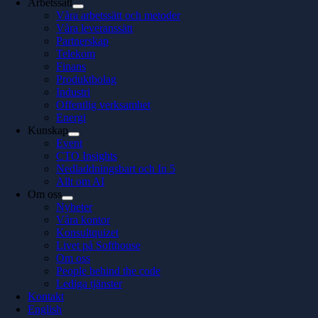
Arbetssätt
Våra arbetssätt och metoder
Våra leveranssätt
Partnerskap
Telekom
Finans
Produktbolag
Industri
Offentlig verksamhet
Energi
Kunskap
Event
CTO Insights
Nedladdningsbart och In 5
Allt om AI
Om oss
Nyheter
Våra kontor
Konsultquizet
Livet på Softhouse
Om oss
People behind the code
Lediga tjänster
Kontakt
English