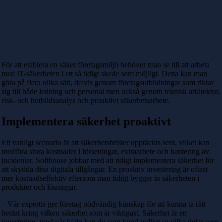
För att etablera en säker företagsmiljö behöver man se till att arbeta
med IT-säkerheten i ett så tidigt skede som möjligt. Detta kan man
göra på flera olika sätt, delvis genom företagsutbildningar som riktar
sig till både ledning och personal men också genom teknisk arkitektur,
risk- och hotbildsanalys och proaktivt säkerhetsarbete.
Implementera säkerhet proaktivt
Ett vanligt scenario är att säkerhetsbrister upptäckts sent, vilket kan
medföra stora kostnader i förseningar, extraarbete och hantering av
incidenter. Softhouse jobbar med att tidigt implementera säkerhet för
att skydda dina digitala tillgångar. En proaktiv investering är oftast
mer kostnadseffektiv eftersom man tidigt bygger in säkerheten i
produkter och lösningar.
– Vår expertis ger företag nödvändig kunskap för att kunna ta rätt
beslut kring vilken säkerhet som är viktigast. Säkerhet är en
investering, med vår hjälp kan du som kund tydligt se vilka delar som