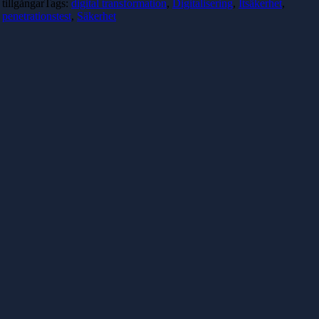
tillgångar
Tags:
digital transformation
,
Digitalisering
,
Itsäkerhet
,
penetrationstest
,
Säkerhet