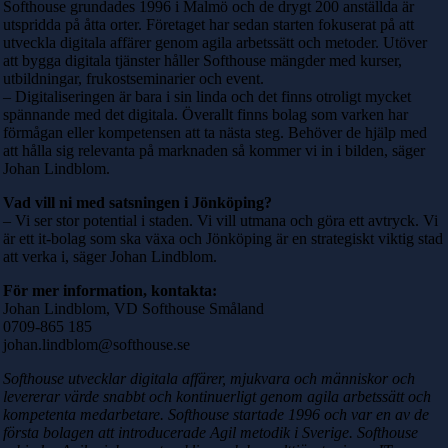
Softhouse grundades 1996 i Malmö och de drygt 200 anställda är
utspridda på åtta orter. Företaget har sedan starten fokuserat på att
utveckla digitala affärer genom agila arbetssätt och metoder. Utöver
att bygga digitala tjänster håller Softhouse mängder med kurser,
utbildningar, frukostseminarier och event.
– Digitaliseringen är bara i sin linda och det finns otroligt mycket
spännande med det digitala. Överallt finns bolag som varken har
förmågan eller kompetensen att ta nästa steg. Behöver de hjälp med
att hålla sig relevanta på marknaden så kommer vi in i bilden, säger
Johan Lindblom.
Vad vill ni med satsningen i Jönköping?
– Vi ser stor potential i staden. Vi vill utmana och göra ett avtryck. Vi
är ett it-bolag som ska växa och Jönköping är en strategiskt viktig stad
att verka i, säger Johan Lindblom.
För mer information, kontakta:
Johan Lindblom, VD Softhouse Småland
0709-865 185
johan.lindblom@softhouse.se
Softhouse utvecklar digitala affärer, mjukvara och människor och
levererar värde snabbt och kontinuerligt genom agila arbetssätt och
kompetenta medarbetare. Softhouse startade 1996 och var en av de
första bolagen att introducerade Agil metodik i Sverige. Softhouse