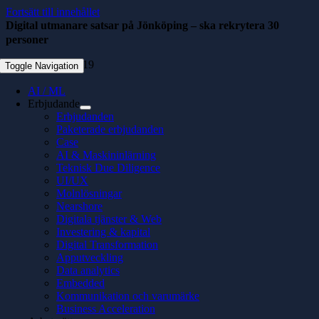
Fortsätt till innehållet
Digital utmanare satsar på Jönköping – ska rekrytera 30
personer
september 18, 2019
Toggle Navigation
AI / ML
Erbjudande
Erbjudanden
Paketerade erbjudanden
Case
AI & Maskininlärning
Teknisk Due Diligence
UI/UX
Molnlösningar
Nearshore
Digitala tjänster & Web
Investering & kapital
Digital Transformation
Apputveckling
Data analytics
Embedded
Kommunikation och varumärke
Business Acceleration