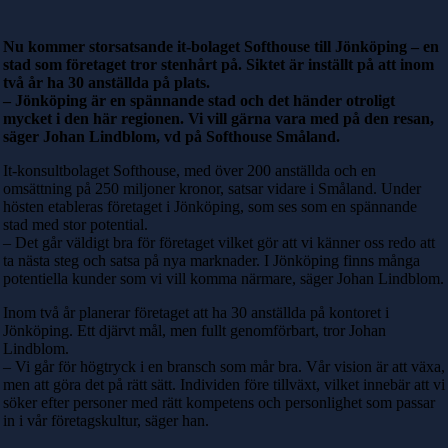
Nu kommer storsatsande it-bolaget Softhouse till Jönköping – en
stad som företaget tror stenhårt på. Siktet är inställt på att inom
två år ha 30 anställda på plats.
– Jönköping är en spännande stad och det händer otroligt
mycket i den här regionen. Vi vill gärna vara med på den resan,
säger Johan Lindblom, vd på Softhouse Småland.
It-konsultbolaget Softhouse, med över 200 anställda och en
omsättning på 250 miljoner kronor, satsar vidare i Småland. Under
hösten etableras företaget i Jönköping, som ses som en spännande
stad med stor potential.
– Det går väldigt bra för företaget vilket gör att vi känner oss redo att
ta nästa steg och satsa på nya marknader. I Jönköping finns många
potentiella kunder som vi vill komma närmare, säger Johan Lindblom.
Inom två år planerar företaget att ha 30 anställda på kontoret i
Jönköping. Ett djärvt mål, men fullt genomförbart, tror Johan
Lindblom.
– Vi går för högtryck i en bransch som mår bra. Vår vision är att växa,
men att göra det på rätt sätt. Individen före tillväxt, vilket innebär att vi
söker efter personer med rätt kompetens och personlighet som passar
in i vår företagskultur, säger han.