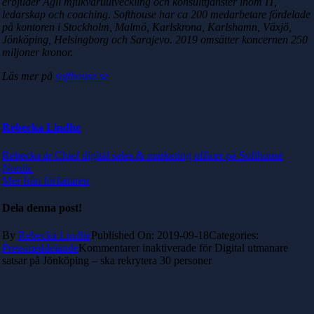
erbjuder Agil mjukvaruutveckling och konsulttjänster inom IT,
ledarskap och coaching. Softhouse har ca 200 medarbetare fördelade
på kontoren i Stockholm, Malmö, Karlskrona, Karlshamn, Växjö,
Jönköping, Helsingborg och Sarajevo. 2019 omsätter koncernen 250
miljoner kronor.
Läs mer på
softhouse.se
Rebecka Lindhe
Rebecka är Chief digital sales & marketing officer på Softhouse
Nordic
Mer från författaren
Dela denna post!
By
Rebecka Lindhe
Published On: 2019-09-18
Categories:
Pressmeddelande
Kommentarer inaktiverade
för Digital utmanare
satsar på Jönköping – ska rekrytera 30 personer