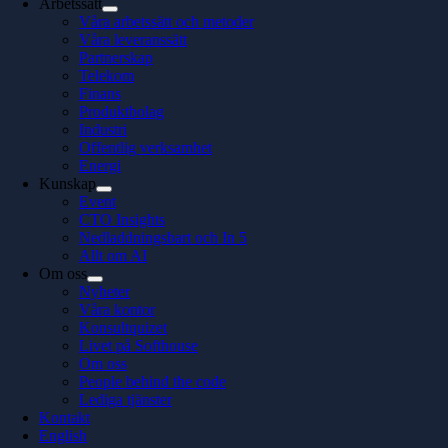
Arbetssätt
Våra arbetssätt och metoder
Våra leveranssätt
Partnerskap
Telekom
Finans
Produktbolag
Industri
Offentlig verksamhet
Energi
Kunskap
Event
CTO Insights
Nedladdningsbart och In 5
Allt om AI
Om oss
Nyheter
Våra kontor
Konsultquizet
Livet på Softhouse
Om oss
People behind the code
Lediga tjänster
Kontakt
English