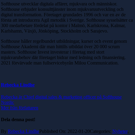
Softhouse utvecklar digitala affärer, mjukvara och människor.
Softhouse erbjuder konsulttjänster inom mjukvaruutveckling och
digital transformation. Företaget grundades 1996 och var en av de
första att introducera Agil metodik i Sverige. Softhouse sysselsätter ca
300 medarbetare fördelat på kontor i Malmö, Karlskrona, Kalmar,
Karlshamn, Växjö, Jönköping, Stockholm och Sarajevo.
Softhouse håller regelbundet utbildningar, kurser och event genom
Softhouse Akademi där man hittills utbildat över 20 000 scrum
masters. Softhouse Invest investerar i företag med stort
mjukvarubehov där företaget bidrar med ledning och finansiering.
2021 förvärvade man fullservicebyrån Milou Communication.
Rebecka Lindhe
Rebecka är Chief digital sales & marketing officer på Softhouse
Nordic
Mer från författaren
Dela denna post!
By
Rebecka Lindhe
Published On: 2022-01-20
Categories:
Nyheter
,