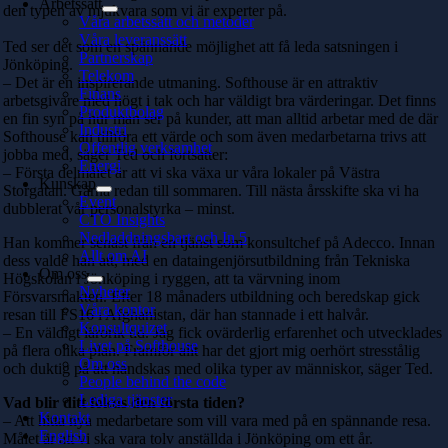
Arbetssätt
den typen av mjukvara som vi är experter på.
Våra arbetssätt och metoder
Våra leveranssätt
Ted ser det som en spännande möjlighet att få leda satsningen i
Partnerskap
Jönköping.
Telekom
– Det är en inspirerande utmaning. Softhouse är en attraktiv
Finans
arbetsgivare med högt i tak och har väldigt bra värderingar. Det finns
Produktbolag
en fin syn på hur man ser på kunder, att man alltid arbetar med de där
Industri
Softhouse kan tillföra ett värde och som även medarbetarna trivs att
Offentlig verksamhet
jobba med, säger Ted och fortsätter:
Energi
– Första delmålet är att vi ska växa ur våra lokaler på Västra
Kunskap
Storgatan. Gärna redan till sommaren. Till nästa årsskifte ska vi ha
Event
dubblerat vår personalstyrka – minst.
CTO Insights
Nedladdningsbart och In 5
Han kommer senast från en tjänst som konsultchef på Adecco. Innan
Allt om AI
dess valde han att, med en dataingenjörsutbildning från Tekniska
Om oss
Högskolan i Jönköping i ryggen, att ta värvning inom
Nyheter
Försvarsmakten. Efter 18 månaders utbildning och beredskap gick
Våra kontor
resan till FS16 i Afghanistan, där han stannade i ett halvår.
Konsultquizet
– En väldigt lärorik tid. Jag fick ovärderlig erfarenhet och utvecklades
Livet på Softhouse
på flera olika plan. Framför allt har det gjort mig oerhört stresstålig
Om oss
och duktig på att handskas med olika typer av människor, säger Ted.
People behind the code
Lediga tjänster
Vad blir ditt fokus den första tiden?
Kontakt
– Att hitta nya medarbetare som vill vara med på en spännande resa.
English
Målet är att vi ska vara tolv anställda i Jönköping om ett år.