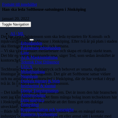
Fortsätt till innehållet
Han ska leda Softhouse-satsningen i Jönköping
januari 20, 2022
Toggle Navigation
AI / ML
Det blir Ted Christensson som ska leda nystarten för Konsult- och
Erbjudande
mjukvaruföretaget Softhouse i Jönköping. Efter två år på plats i staden
Erbjudanden
ska företaget nu ta nästa kliv och utmana.
Paketerade erbjudanden
– Vi ska växa i antalet medarbetare och skapa ett riktigt starkt team.
Case
Det blir en väldigt spännande resa, säger Ted, som sedan årsskiftet är
AI & Maskininlärning
kontorschef.
Teknisk Due Diligence
UI/UX
Techbranschen går för högtryck och behovet av smarta, digitala
Molnlösningar
lösningar är större än någonsin. Det gör att Softhouse satsar vidare
Nearshore
och nu anställer en kontorschef i Jönköping, där de har verkat i drygt
Digitala tjänster & Web
två år. In i rollen kliver Ted Christensson.
Investering & kapital
Digital Transformation
– Det känns som att jag har hittat hem. Det är inom den här branschen
Apputveckling
som jag kan tillföra mest. Det finns många bolag inom techsektorn här
Data analytics
i Jönköping, vilket också innebär att det finns gott om duktiga
Embedded
utvecklare, säger han.
Kommunikation och varumärke
– Både här och i omkringliggande städer finns en mängd stora
Business Acceleration
industrier och samtliga kommer på ett eller annat sätt i kontakt med