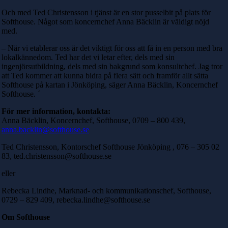
Och med Ted Christensson i tjänst är en stor pusselbit på plats för
Softhouse. Något som koncernchef Anna Bäcklin är väldigt nöjd
med.
– När vi etablerar oss är det viktigt för oss att få in en person med bra
lokalkännedom. Ted har det vi letar efter, dels med sin
ingenjörsutbildning, dels med sin bakgrund som konsultchef. Jag tror
att Ted kommer att kunna bidra på flera sätt och framför allt sätta
Softhouse på kartan i Jönköping, säger Anna Bäcklin, Koncernchef
Softhouse.
´
För mer information, kontakta:
Anna Bäcklin, Koncernchef, Softhouse,
0709 – 800 439,
anna.backlin@softhouse.se
Ted Christensson, Kontorschef Softhouse Jönköping ,
076 – 305 02
83,
ted.christensson@softhouse.se
eller
Rebecka Lindhe, Marknad- och kommunikationschef, Softhouse,
0729 – 829 409,
rebecka.lindhe@softhouse.se
Om Softhouse