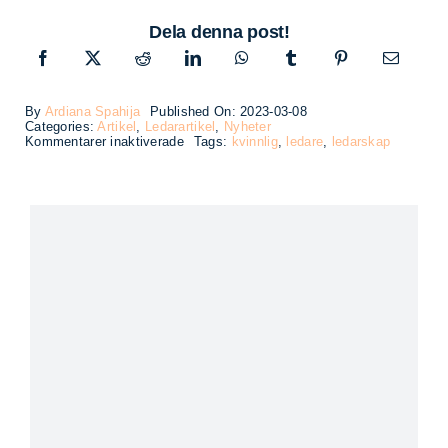
Dela denna post!
By
Ardiana Spahija
Published On: 2023-03-08
Categories:
Artikel
,
Ledarartikel
,
Nyheter
för
Kommentarer inaktiverade
Tags:
kvinnlig
,
ledare
,
ledarskap
Mer
än
en
plats
vid
bordet