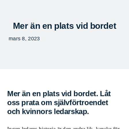
Fortsätt
till
Togg
innehållet
Navi
Mer än en plats vid bordet
mars 8, 2023
Mer än en plats vid bordet. Låt
oss prata om självförtroendet
och kvinnors ledarskap.
Ingen ledares historia är den andra lik, kanske för