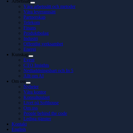
Arbetssätt
Våra arbetssätt och metoder
Våra leveranssätt
Partnerskap
Telekom
Finans
Produktbolag
Industri
Offentlig verksamhet
Energi
Kunskap
Event
CTO Insights
Nedladdningsbart och In 5
Allt om AI
Om oss
Nyheter
Våra kontor
Konsultquizet
Livet på Softhouse
Om oss
People behind the code
Lediga tjänster
Kontakt
English