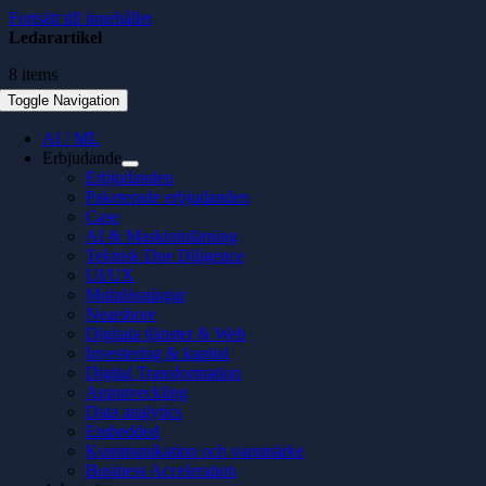
Fortsätt till innehållet
Ledarartikel
8 items
Toggle Navigation
AI / ML
Erbjudande
Erbjudanden
Paketerade erbjudanden
Case
AI & Maskininlärning
Teknisk Due Diligence
UI/UX
Molnlösningar
Nearshore
Digitala tjänster & Web
Investering & kapital
Digital Transformation
Apputveckling
Data analytics
Embedded
Kommunikation och varumärke
Business Acceleration