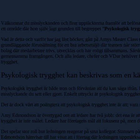
Välkomnar du misslyckanden och firar upptäckterna framför att belöna
ett område där hon själv lagt grunden till begreppet “
Psykologisk tryg
Vad är detta och varför har jag läst böcker, gått på Amys Master Class (p
grundläggande förutsättning för en bra arbetsmiljö där teamen når störr
bolag där medarbetare trivs, utvecklas och har roligt tillsammans. Särski
gemensamma framgången. Och alla ledare, chefer och VDar behöver först
trygghet.
Psykologisk trygghet kan beskrivas som en kän
Psykologisk trygghet är både tron ​​och förväntan att du kan säga ifrån. 
misslyckande du sett eller gjort. Enkelt uttryckt är psykologisk trygghet 
Det är dock värt att poängtera att psykologisk trygghet inte är att; vara snä
Amy Edmondson är övertygad om att ledare har två jobb: det ena är att 
trygghet är inte målet. Ledare har företagets mål att fokusera på, men 
Det spelar stor roll hur ledningen reagerar på sina kollegor. Status
Edmondson hänvisar till har visat att i företag där ledningen uppmärks