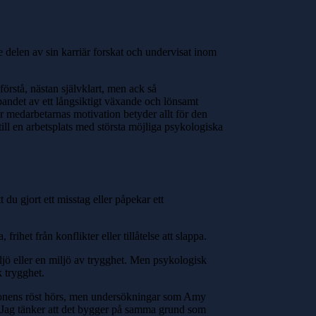
delen av sin karriär forskat och undervisat inom
förstå, nästan självklart, men ack så
apandet av ett långsiktigt växande och lönsamt
där medarbetarnas motivation betyder allt för den
ll en arbetsplats med största möjliga psykologiska
 du gjort ett misstag eller påpekar ett
 frihet från konflikter eller tillåtelse att slappa.
ljö eller en miljö av trygghet. Men psykologisk
k trygghet.
ersonens röst hörs, men undersökningar som Amy
t. Jag tänker att det bygger på samma grund som