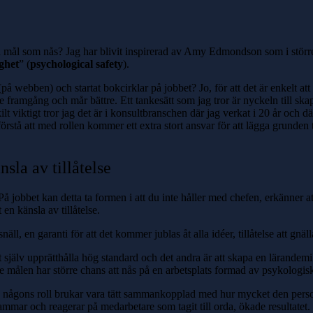
 mål som nås? Jag har blivit inspirerad av Amy Edmondson som i större 
ghet
” (
psychological safety
).
å webben) och startat bokcirklar på jobbet? Jo, för att det är enkelt att 
e framgång och mår bättre. Ett tankesätt som jag tror är nyckeln till sk
lt viktigt tror jag det är i konsultbranschen där jag verkat i 20 år och 
å att med rollen kommer ett extra stort ansvar för att lägga grunden ti
sla av tillåtelse
På jobbet kan detta ta formen i att du inte håller med chefen, erkänner att
en känsla av tillåtelse.
ll, en garanti för att det kommer jublas åt alla idéer, tillåtelse att gnälla,
själv upprätthålla hög standard och det andra är att skapa en lärandemi
de målen har större chans att nås på en arbetsplats formad av psykologis
en på någons roll brukar vara tätt sammankopplad med hur mycket den p
ammar och reagerar på medarbetare som tagit till orda, ökade resultate