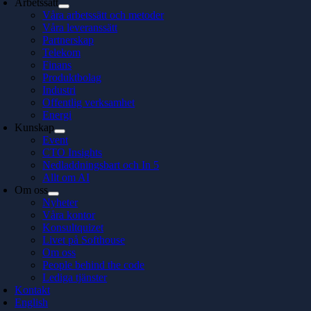
Arbetssätt
Våra arbetssätt och metoder
Våra leveranssätt
Partnerskap
Telekom
Finans
Produktbolag
Industri
Offentlig verksamhet
Energi
Kunskap
Event
CTO Insights
Nedladdningsbart och In 5
Allt om AI
Om oss
Nyheter
Våra kontor
Konsultquizet
Livet på Softhouse
Om oss
People behind the code
Lediga tjänster
Kontakt
English