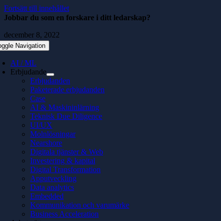
Fortsätt till innehållet
Jobbar du som en forskare i ditt ledarskap?
december 8, 2022
oggle Navigation
AI / ML
Erbjudande
Erbjudanden
Paketerade erbjudanden
Case
AI & Maskininlärning
Teknisk Due Diligence
UI/UX
Molnlösningar
Nearshore
Digitala tjänster & Web
Investering & kapital
Digital Transformation
Apputveckling
Data analytics
Embedded
Kommunikation och varumärke
Business Acceleration