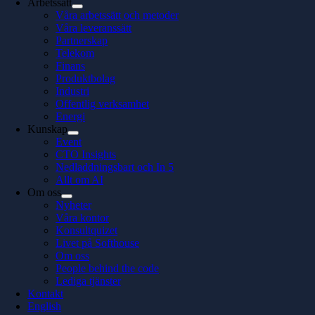
Arbetssätt
Våra arbetssätt och metoder
Våra leveranssätt
Partnerskap
Telekom
Finans
Produktbolag
Industri
Offentlig verksamhet
Energi
Kunskap
Event
CTO Insights
Nedladdningsbart och In 5
Allt om AI
Om oss
Nyheter
Våra kontor
Konsultquizet
Livet på Softhouse
Om oss
People behind the code
Lediga tjänster
Kontakt
English