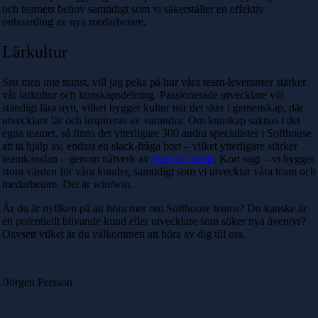
och teamets behov samtidigt som vi säkerställer en effektiv
onboarding av nya medarbetare.
Lärkultur
Sist men inte minst, vill jag peka på hur våra team-leveranser stärker
vår lärkultur och kunskapsdelning. Passionerade utvecklare vill
ständigt lära nytt, vilket bygger kultur när det sker i gemenskap, där
utvecklare lär och inspireras av varandra. Om kunskap saknas i det
egna teamet, så finns det ytterligare 300 andra specialister i Softhouse
att ta hjälp av, endast en slack-fråga bort – vilket ytterligare stärker
teamkänslan – genom nätverk av
team of teams
. Kort sagt – vi bygger
stora värden för våra kunder, samtidigt som vi utvecklar våra team och
medarbetare. Det är win/win.
Är du är nyfiken på att höra mer om Softhouse teams? Du kanske är
en potentiellt blivande kund eller utvecklare som söker nya äventyr?
Oavsett vilket är du välkommen att höra av dig till oss.
/Jörgen Persson