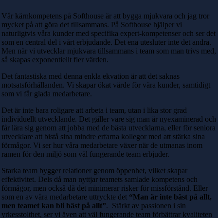
Vår kärnkompetens på Softhouse är att bygga mjukvara och jag tror
mycket på att göra det tillsammans. På Softhouse hjälper vi
naturligtvis våra kunder med specifika expert-kompetenser och ser det
som en central del i vårt erbjudande. Det ena utesluter inte det andra.
Men när vi utvecklar mjukvara tillsammans i team som man trivs med,
så skapas exponentiellt fler värden.
Det fantastiska med denna enkla ekvation är att det saknas
motsatsförhållanden. Vi skapar ökat värde för våra kunder, samtidigt
som vi får glada medarbetare.
Det är inte bara roligare att arbeta i team, utan i lika stor grad
individuellt utvecklande. Det gäller vare sig man är nyexaminerad och
får lära sig genom att jobba med de bästa utvecklarna, eller för seniora
utvecklare att bistå sina mindre erfarna kollegor med att stärka sina
förmågor. Vi ser hur våra medarbetare växer när de utmanas inom
ramen för den miljö som väl fungerande team erbjuder.
Starka team bygger relationer genom öppenhet, vilket skapar
effektivitet. Dels då man nyttjar teamets samlade kompetens och
förmågor, men också då det minimerar risker för missförstånd. Eller
som en av våra medarbetare uttryckte det
“Man är inte bäst på allt,
men teamet kan bli bäst på allt”
. Stärkt av passionen i sin
yrkesstolthet, ser vi även att väl fungerande team förbättrar kvaliteten