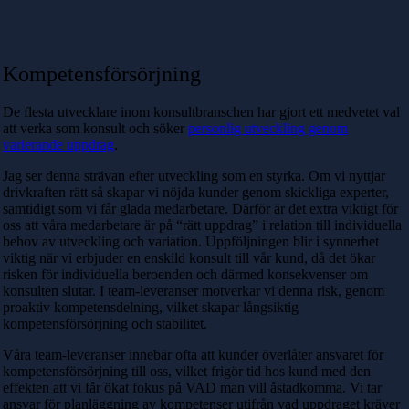
Kompetensförsörjning
De flesta utvecklare inom konsultbranschen har gjort ett medvetet val
att verka som konsult och söker
personlig utveckling genom
varierande uppdrag
.
Jag ser denna strävan efter utveckling som en styrka. Om vi nyttjar
drivkraften rätt så skapar vi nöjda kunder genom skickliga experter,
samtidigt som vi får glada medarbetare. Därför är det extra viktigt för
oss att våra medarbetare är på “rätt uppdrag” i relation till individuella
behov av utveckling och variation. Uppföljningen blir i synnerhet
viktig när vi erbjuder en enskild konsult till vår kund, då det ökar
risken för individuella beroenden och därmed konsekvenser om
konsulten slutar. I team-leveranser motverkar vi denna risk, genom
proaktiv kompetensdelning, vilket skapar långsiktig
kompetensförsörjning och stabilitet.
Våra team-leveranser innebär ofta att kunder överlåter ansvaret för
kompetensförsörjning till oss, vilket frigör tid hos kund med den
effekten att vi får ökat fokus på VAD man vill åstadkomma. Vi tar
ansvar för planläggning av kompetenser utifrån vad uppdraget kräver