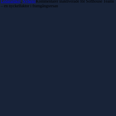
Ledarartikel
,
Nyheter
Kommentarer inaktiverade
för Softhouse Teams
– en nyckelfaktor i framgångsresan