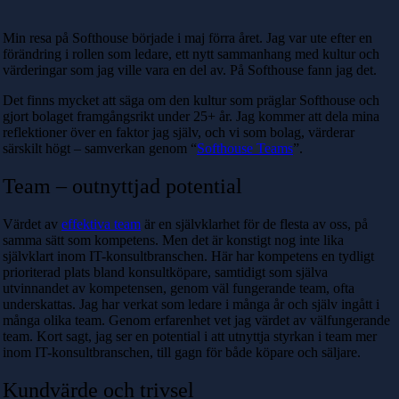
Min resa på Softhouse började i maj förra året. Jag var ute efter en
förändring i rollen som ledare, ett nytt sammanhang med kultur och
värderingar som jag ville vara en del av. På Softhouse fann jag det.
Det finns mycket att säga om den kultur som präglar Softhouse och
gjort bolaget framgångsrikt under 25+ år. Jag kommer att dela mina
reflektioner över en faktor jag själv, och vi som bolag, värderar
särskilt högt – samverkan genom “
Softhouse Teams
”.
Team – outnyttjad potential
Värdet av
effektiva team
är en självklarhet för de flesta av oss, på
samma sätt som kompetens. Men det är konstigt nog inte lika
självklart inom IT-konsultbranschen. Här har kompetens en tydligt
prioriterad plats bland konsultköpare, samtidigt som själva
utvinnandet av kompetensen, genom väl fungerande team, ofta
underskattas. Jag har verkat som ledare i många år och själv ingått i
många olika team. Genom erfarenhet vet jag värdet av välfungerande
team. Kort sagt, jag ser en potential i att utnyttja styrkan i team mer
inom IT-konsultbranschen, till gagn för både köpare och säljare.
Kundvärde och trivsel