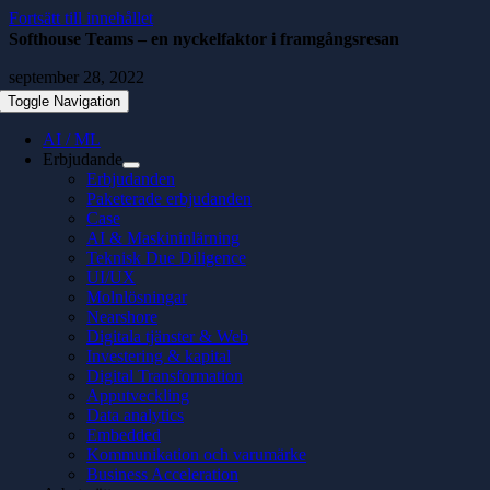
Fortsätt till innehållet
Softhouse Teams – en nyckelfaktor i framgångsresan
september 28, 2022
Toggle Navigation
AI / ML
Erbjudande
Erbjudanden
Paketerade erbjudanden
Case
AI & Maskininlärning
Teknisk Due Diligence
UI/UX
Molnlösningar
Nearshore
Digitala tjänster & Web
Investering & kapital
Digital Transformation
Apputveckling
Data analytics
Embedded
Kommunikation och varumärke
Business Acceleration