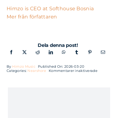
Himzo is CEO at Softhouse Bosnia
Mer från författaren
Dela denna post!
By
Himzo Music
Published On: 2026-03-20
för
Categories:
Nearshore
Kommentarer inaktiverade
Kom
igång
med
nearshore
snabbt
och
rätt