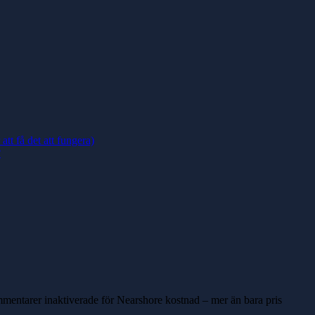
t få det att fungera)
?
entarer inaktiverade
för Nearshore kostnad – mer än bara pris