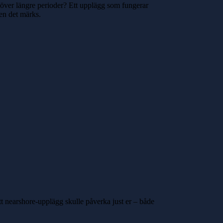
 över längre perioder? Ett upplägg som fungerar
men det märks.
tt nearshore-upplägg skulle påverka just er – både