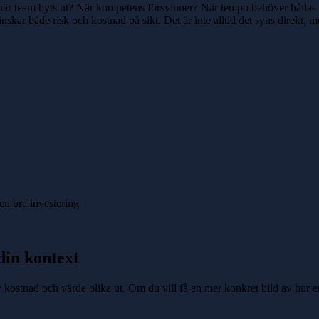
r när team byts ut? När kompetens försvinner? När tempo behöver hållas
skar både risk och kostnad på sikt. Det är inte alltid det syns direkt, 
 en bra investering.
din kontext
av kostnad och värde olika ut. Om du vill få en mer konkret bild av hur e