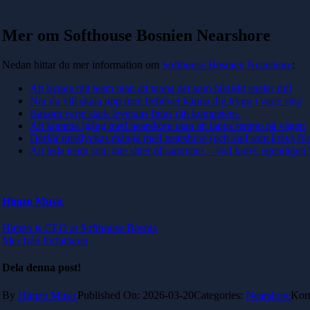
Mer om Softhouse Bosnien Nearshore
Nedan hittar du mer information om
Softhouse Bosnien Nearshore
:
Att bygga rätt team utan att tappa det som faktiskt spelar roll
När du vill skala upp men behöver känna dig trygg i varje steg
Bakom varje stark leverans finns rätt kompetens
Att komma igång med nearshore utan att tappa tempo på vägen
Därför misslyckas många med nearshore (och vad som krävs för at
Att leda team som inte sitter tillsammans – vad krävs egentligen
Himzo Music
Himzo is CEO at Softhouse Bosnia
Mer från författaren
Dela denna post!
By
Himzo Music
Published On: 2026-03-20
Categories:
Nearshore
Komm