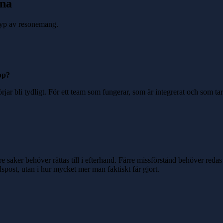
rna
 typ av resonemang.
upp?
rjar bli tydligt. För ett team som fungerar, som är integrerat och som t
e saker behöver rättas till i efterhand. Färre missförstånd behöver redas
spost, utan i hur mycket mer man faktiskt får gjort.