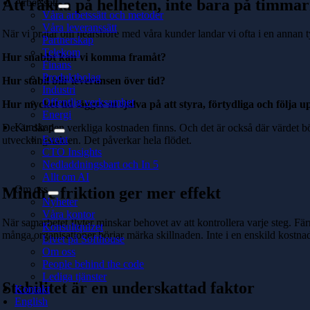
Att räkna på helheten, inte bara på timma
Arbetssätt
Våra arbetssätt och metoder
Våra leveranssätt
När vi pratar om nearshore med våra kunder landar vi ofta i en annan
Partnerskap
Telekom
Hur snabbt kan vi komma framåt?
Finans
Produktbolag
Hur stabil blir leveransen över tid?
Industri
Offentlig verksamhet
Hur mycket tid lägger ni själva på att styra, förtydliga och följa 
Energi
Kunskap
Det är där den verkliga kostnaden finns. Och det är också där värdet bö
Event
utvecklingstakten. Det påverkar hela flödet.
CTO Insights
Nedladdningsbart och In 5
Allt om AI
Om oss
Mindre friktion ger mer effekt
Nyheter
Våra kontor
När samarbetet flyter minskar behovet av att kontrollera varje steg. Färr
Konsultquizet
många organisationer börjar märka skillnaden. Inte i en enskild kostnad
Livet på Softhouse
Om oss
People behind the code
Lediga tjänster
Stabilitet är en underskattad faktor
Kontakt
English