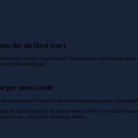
om det du först tror)
abbt glider samtalet in på kostnad. Vad det kostar, vad man kan spara, 
er om hur våra tankar går.
som ger mest värde
t pressa kostnader.
I vissa fall har det sett bra ut på pappret. Lägre timpr
nering. Beslut tar längre tid. Kvaliteten varierar. Och det som från början
got kostar – till vad det faktiskt ger tillbaka.