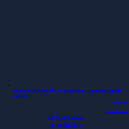
Softhouse & Apex Aid Service kodar framtidens digitala
sjukvård
Läs mer
Alla nyheter
hello@softhouse.se
+46 40 664 39 00