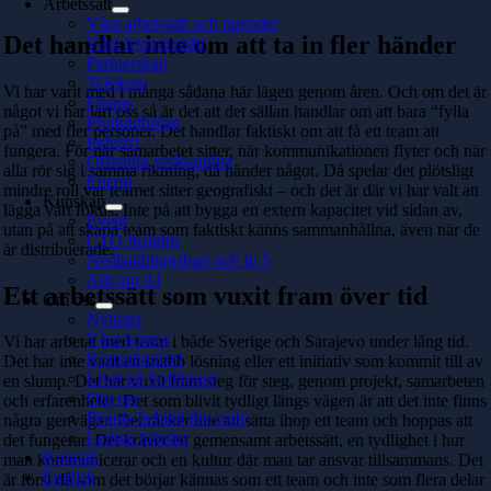
Arbetssätt
Våra arbetssätt och metoder
Det handlar inte om att ta in fler händer
Våra leveranssätt
Partnerskap
Telekom
Vi har varit med i många sådana här lägen genom åren. Och om det är
Finans
något vi har lärt oss så är det att det sällan handlar om att bara “fylla
Produktbolag
på” med fler personer. Det handlar faktiskt om att få ett team att
Industri
fungera.
För när samarbetet sitter, när kommunikationen flyter och när
Offentlig verksamhet
alla rör sig i samma riktning, då händer något. Då spelar det plötsligt
Energi
mindre roll var teamet sitter geografiskt – och det är där vi har valt att
Kunskap
lägga vårt fokus. Inte på att bygga en extern kapacitet vid sidan av,
Event
utan på att skapa team som faktiskt känns sammanhållna, även när de
CTO Insights
är distribuerade.
Nedladdningsbart och In 5
Allt om AI
Ett arbetssätt som vuxit fram över tid
Om oss
Nyheter
Våra kontor
Vi har arbetat med team i både Sverige och Sarajevo under lång tid.
Konsultquizet
Det har inte varit en snabb lösning eller ett initiativ som kommit till av
Livet på Softhouse
en slump. Det har vuxit fram steg för steg, genom projekt, samarbeten
Om oss
och erfarenheter.
Det som blivit tydligt längs vägen är att det inte finns
People behind the code
några genvägar. Det räcker inte att sätta ihop ett team och hoppas att
Lediga tjänster
det fungerar. Det kräver ett gemensamt arbetssätt, en tydlighet i hur
Kontakt
man kommunicerar och en kultur där man tar ansvar tillsammans. Det
English
är först då som det börjar kännas som ett team och inte som flera delar