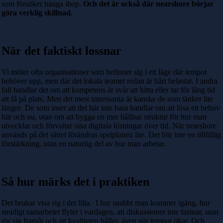
som försöker hänga ihop.
Och det är också där nearshore börjar
göra verklig skillnad.
När det faktiskt lossnar
Vi möter ofta organisationer som befinner sig i ett läge där tempot
behöver upp, men där det lokala teamet redan är hårt belastat. I andra
fall handlar det om att kompetens är svår att hitta eller tar för lång tid
att få på plats. Men det mest intressanta är kanske de som tänker lite
längre. De som inser att det här inte bara handlar om att lösa ett behov
här och nu, utan om att bygga en mer hållbar struktur för hur man
utvecklar och förvaltar sina digitala lösningar över tid.
När nearshore
används på det sättet förändras spelplanen lite. Det blir inte en tillfällig
förstärkning, utan en naturlig del av hur man arbetar.
Så hur märks det i praktiken
Det brukar visa sig i det lilla.
I hur snabbt man kommer igång, hur
smidigt samarbetet flyter i vardagen, att diskussioner inte fastnar, utan
rör sig framåt och att kvaliteten håller, även när tempot ökar.
Och