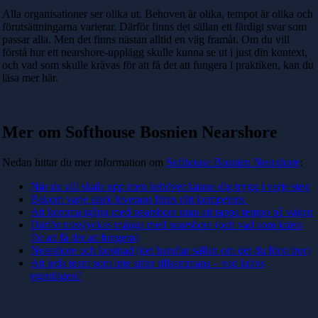
Alla organisationer ser olika ut. Behoven är olika, tempot är olika och
förutsättningarna varierar. Därför finns det sällan ett färdigt svar som
passar alla. Men det finns nästan alltid en väg framåt.
Om du vill
förstå hur ett nearshore-upplägg skulle kunna se ut i just din kontext,
och vad som skulle krävas för att få det att fungera i praktiken, kan du
läsa mer här.
Mer om Softhouse Bosnien Nearshore
Nedan hittar du mer information om
Softhouse Bosnien Nearshore
:
När du vill skala upp men behöver känna dig trygg i varje steg
Bakom varje stark leverans finns rätt kompetens
Att komma igång med nearshore utan att tappa tempo på vägen
Därför misslyckas många med nearshore (och vad som krävs
för att få det att fungera)
Nearshore och kostnad (det handlar sällan om det du först tror)
Att leda team som inte sitter tillsammans – vad krävs
egentligen?