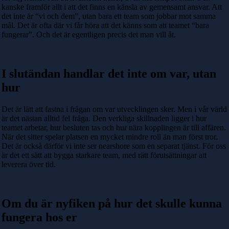
kanske framför allt i att det finns en känsla av gemensamt ansvar. Att
det inte är “vi och dem”, utan bara ett team som jobbar mot samma
mål. Det är ofta där vi får höra att det känns som att teamet “bara
fungerar”. Och det är egentligen precis det man vill åt.
I slutändan handlar det inte om var, utan
hur
Det är lätt att fastna i frågan om var utvecklingen sker. Men i vår värld
är det nästan alltid fel fråga. Den verkliga skillnaden ligger i hur
teamet arbetar, hur besluten tas och hur nära kopplingen är till affären.
När det sitter spelar platsen en mycket mindre roll än man först tror.
Det är också därför vi inte ser nearshore som en separat tjänst. För oss
är det ett sätt att bygga starkare team, med rätt förutsättningar att
leverera över tid.
Om du är nyfiken på hur det skulle kunna
fungera hos er