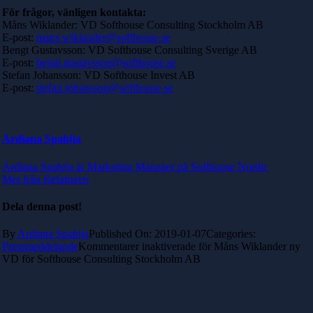
För frågor, vänligen kontakta:
Måns Wiklander: VD Softhouse Consulting Stockholm AB
E-post:
mans.wiklander@softhouse.se
Bengt Gustavsson: VD Softhouse Consulting Sverige AB
E-post:
bengt.gustavsson@softhouse.se
Stefan Johansson: VD Softhouse Invest AB
E-post:
stefan.johansson@softhouse.se
Ardiana Spahija
Ardiana Spahija är Marketing Manager på Softhouse Nordic
Mer från författaren
Dela denna post!
By
Ardiana Spahija
Published On: 2019-01-07
Categories:
Pressmeddelande
Kommentarer inaktiverade
för Måns Wiklander ny
VD för Softhouse Consulting Stockholm AB