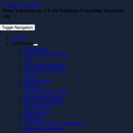
Fortsätt till innehållet
Måns Wiklander ny VD för Softhouse Consulting Stockholm
AB
januari 7, 2019
Toggle Navigation
AI / ML
Erbjudande
Erbjudanden
Paketerade erbjudanden
Case
AI & Maskininlärning
Teknisk Due Diligence
UI/UX
Molnlösningar
Nearshore
Digitala tjänster & Web
Investering & kapital
Digital Transformation
Apputveckling
Data analytics
Embedded
Kommunikation och varumärke
Business Acceleration