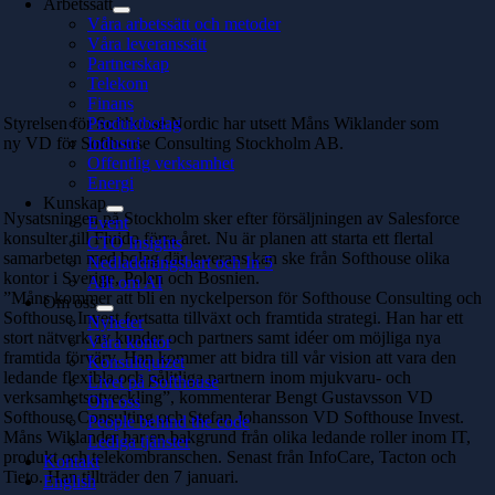
Arbetssätt
Våra arbetssätt och metoder
Våra leveranssätt
Partnerskap
Telekom
Finans
Styrelsen för Softhouse Nordic har utsett Måns Wiklander som
Produktbolag
ny VD för Softhouse Consulting Stockholm AB.
Industri
Offentlig verksamhet
Energi
Kunskap
Nysatsningen på Stockholm sker efter försäljningen av Salesforce
Event
konsulter till Fluido förra året. Nu är planen att starta ett flertal
CTO Insights
samarbeten med bolag där leverans kan ske från Softhouse olika
Nedladdningsbart och In 5
kontor i Sverige, Polen och Bosnien.
Allt om AI
”Måns kommer att bli en nyckelperson för Softhouse Consulting och
Om oss
Softhouse Invest fortsatta tillväxt och framtida strategi. Han har ett
Nyheter
stort nätverk av kunder och partners samt idéer om möjliga nya
Våra kontor
framtida förvärv. Han kommer att bidra till vår vision att vara den
Konsultquizet
ledande flexibla och pålitliga partnern inom mjukvaru- och
Livet på Softhouse
verksamhetsutveckling”, kommenterar Bengt Gustavsson VD
Om oss
Softhouse Consulting och Stefan Johansson VD Softhouse Invest.
People behind the code
Måns Wiklander har en bakgrund från olika ledande roller inom IT,
Lediga tjänster
produkt och telekombranschen. Senast från InfoCare, Tacton och
Kontakt
Tieto. Han tillträder den 7 januari.
English