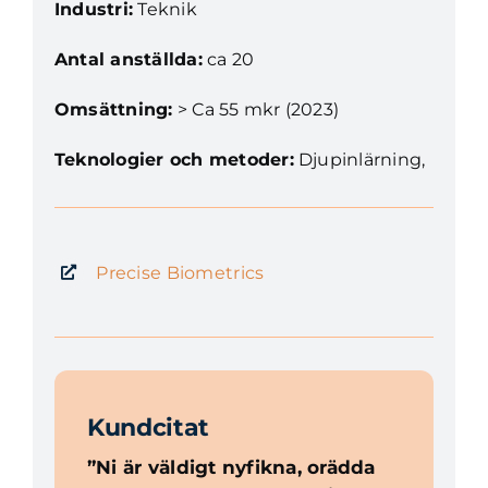
Industri:
Teknik
Antal anställda:
ca 20
Omsättning:
> Ca 55 mkr (2023)
Teknologier och metoder:
Djupinlärning,
Precise Biometrics
Kundcitat
”Ni är väldigt nyfikna, orädda