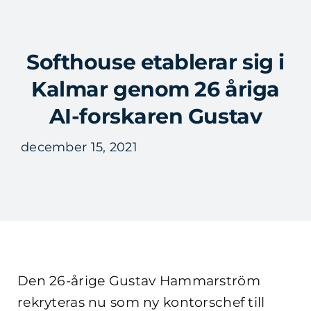
Fortsätt
till
Tog
innehållet
Softhouse etablerar sig i
Nav
Kalmar genom 26 åriga
AI-forskaren Gustav
december 15, 2021
Den 26-årige Gustav Hammarström
rekryteras nu som ny kontorschef till