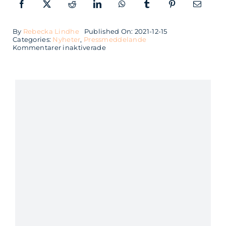
By
Rebecka Lindhe
Published On: 2021-12-15
Categories:
Nyheter
,
Pressmeddelande
för
Kommentarer inaktiverade
Softhouse
etablerar
sig
i
Kalmar
genom
26
åriga
AI-
forskaren
Gustav