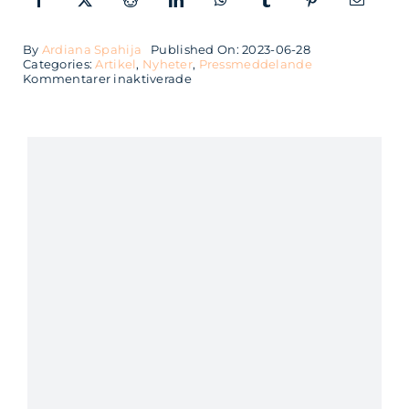
By
Ardiana Spahija
Published On: 2023-06-28
Categories:
Artikel
,
Nyheter
,
Pressmeddelande
för
Kommentarer inaktiverade
Softhouse
expanderar
i
Uppsala