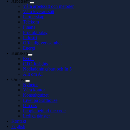
Arbetssätt
Våra arbetssätt och metoder
Våra leveranssätt
Partnerskap
Telekom
Finans
Produktbolag
Industri
Offentlig verksamhet
Energi
Kunskap
Event
CTO Insights
Nedladdningsbart och In 5
Allt om AI
Om oss
Nyheter
Våra kontor
Konsultquizet
Livet på Softhouse
Om oss
People behind the code
Lediga tjänster
Kontakt
English