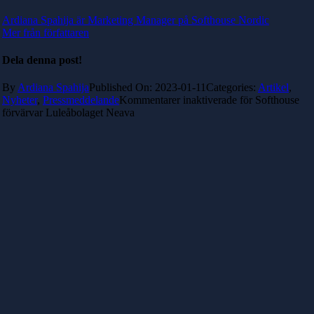
Ardiana Spahija är Marketing Manager på Softhouse Nordic
Mer från författaren
Dela denna post!
By
Ardiana Spahija
Published On: 2023-01-11
Categories:
Artikel
,
Nyheter
,
Pressmeddelande
Kommentarer inaktiverade
för Softhouse
förvärvar Luleåbolaget Neava