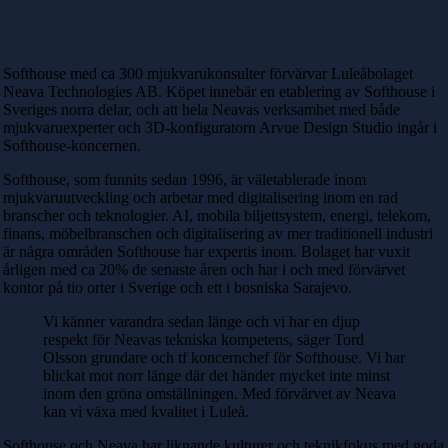
Softhouse med ca 300 mjukvarukonsulter förvärvar Luleåbolaget
Neava Technologies AB. Köpet innebär en etablering av Softhouse i
Sveriges norra delar, och att hela Neavas verksamhet med både
mjukvaruexperter och 3D-konfiguratorn Arvue Design Studio ingår i
Softhouse-koncernen.
Softhouse, som funnits sedan 1996, är väletablerade inom
mjukvaruutveckling och arbetar med digitalisering inom en rad
branscher och teknologier. AI, mobila biljettsystem, energi, telekom,
finans, möbelbranschen och digitalisering av mer traditionell industri
är några områden Softhouse har expertis inom. Bolaget har vuxit
årligen med ca 20% de senaste åren och har i och med förvärvet
kontor på tio orter i Sverige och ett i bosniska Sarajevo.
Vi känner varandra sedan länge och vi har en djup
respekt för Neavas tekniska kompetens, säger Tord
Olsson grundare och tf koncernchef för Softhouse. Vi har
blickat mot norr länge där det händer mycket inte minst
inom den gröna omställningen. Med förvärvet av Neava
kan vi växa med kvalitet i Luleå.
Softhouse och Neava har liknande kulturer och teknikfokus med goda