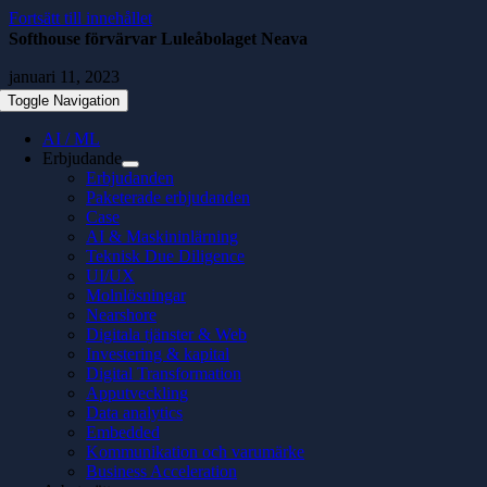
Fortsätt till innehållet
Softhouse förvärvar Luleåbolaget Neava
januari 11, 2023
Toggle Navigation
AI / ML
Erbjudande
Erbjudanden
Paketerade erbjudanden
Case
AI & Maskininlärning
Teknisk Due Diligence
UI/UX
Molnlösningar
Nearshore
Digitala tjänster & Web
Investering & kapital
Digital Transformation
Apputveckling
Data analytics
Embedded
Kommunikation och varumärke
Business Acceleration