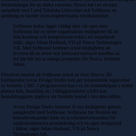
förutsättningar för att stärka varandra. Neava har t ex ett nära
samarbete med Luleå Tekniska Universitet och Softhouse en
spridning av kunder inom högintressanta teknikdomäner.
Softhouse kultur ligger väldigt nära vår egen men
Softhouse har en större organisations möjligheter till att
dela kunskap och kompetensutveckla i en inbjudande
miljö, säger Johan Hedlund, VD på Neava Technologies
AB. Med Softhouse kommer också möjligheten att
leverera till en större och intressant nationell kundbas så
det här blir bra ur många perspektiv för Neava, fortsätter
Johan.
Förvärvet innebär att Softhouse också tar över Neavas 3D-
konfigurator Arvue Design Studio som ger fotorealistisk upplevelse
av bostäder i 360
ᣞ
. I programvaran kan t ex en bostadsköpare i realtid
planera kök, fasadfärg etc. I tilläggsmodulen yARd kan
bostadsbyggaren uppleva sin framtida bostad i den rätta miljön.
Arvue Design Studio kommer få nya möjligheter genom
samgåendet med Softhouse. Softhouse har förutom sin
konsultverksamhet både en acceleratorverksamhet för
mjukvaruintensiva produktbolag och en egen designbyrå
i Milou, säger Johan Hedlund, VD på Neava
Technologies AB.