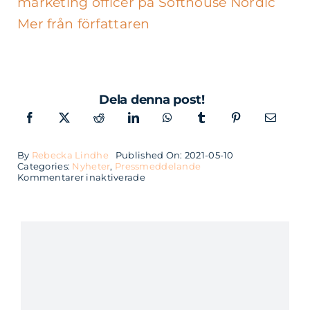
marketing officer på Softhouse Nordic
Mer från författaren
Dela denna post!
By
Rebecka Lindhe
Published On: 2021-05-10
Categories:
Nyheter
,
Pressmeddelande
för
Kommentarer inaktiverade
Softhouse
och
Milou
Communication
går
samman
och
skapar
ett
gemensamt
erbjudande
inom