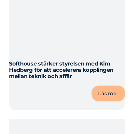
digitala
lösningar
Softhouse stärker styrelsen med Kim
Hedberg för att accelerera kopplingen
mellan teknik och affär
Läs mer