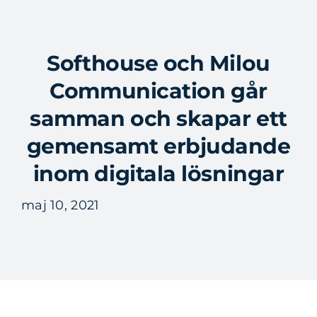
Fortsätt
till
Tog
innehållet
Softhouse och Milou
Nav
Communication går
samman och skapar ett
gemensamt erbjudande
inom digitala lösningar
maj 10, 2021