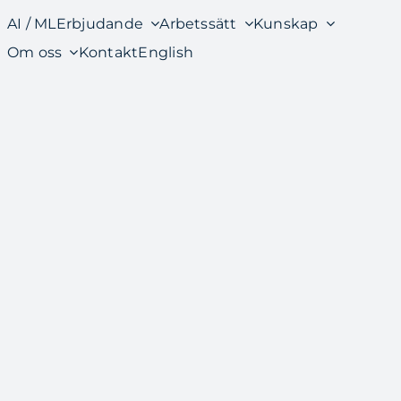
AI / ML
Erbjudande
Arbetssätt
Kunskap
Om oss
Kontakt
English