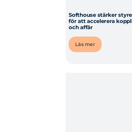
Softhouse stärker sty
för att accelerera kopp
och affär
Läs mer