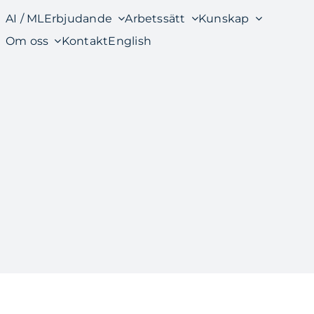
AI / ML
Erbjudande
Arbetssätt
Kunskap
Om oss
Kontakt
English