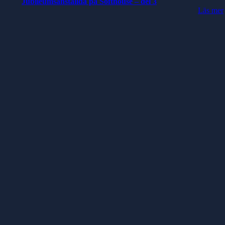
Jubileumsanställda på Softhouse – del 3
Läs mer