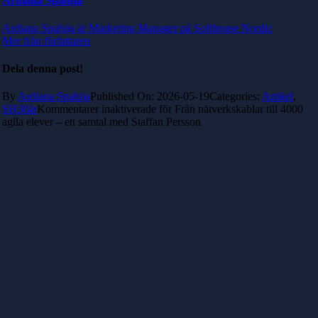
Ardiana Spahija
Ardiana Spahija är Marketing Manager på Softhouse Nordic
Mer från författaren
Dela denna post!
By
Ardiana Spahija
Published On: 2026-05-19
Categories:
Artikel
,
SH30år
Kommentarer inaktiverade
för Från nätverkskablar till 4000
agila elever – ett samtal med Staffan Persson