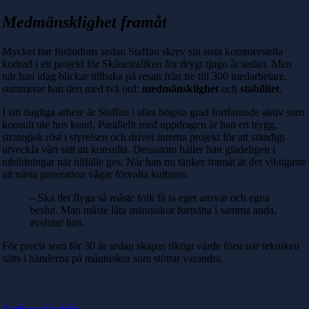
Medmänsklighet framåt
Mycket har förändrats sedan Staffan skrev sin sista kommersiella
kodrad i ett projekt för Skånetrafiken för drygt tjugo år sedan. Men
när han idag blickar tillbaka på resan från tre till 300 medarbetare,
summerar han den med två ord:
medmänsklighet
och
stabilitet
.
I sitt dagliga arbete är Staffan i allra högsta grad fortfarande aktiv som
konsult ute hos kund. Parallellt med uppdragen är han en trygg,
strategisk röst i styrelsen och driver interna projekt för att ständigt
utveckla vårt sätt att konsulta. Dessutom håller han gladeligen i
utbildningar när tillfälle ges. När han nu tänker framåt är det viktigaste
att nästa generation vågar förvalta kulturen.
– Ska det flyga så måste folk få ta eget ansvar och egna
beslut. Man måste låta människor fortsätta i samma anda,
avslutar han.
För precis som för 30 år sedan skapas riktigt värde först när tekniken
sätts i händerna på människor som stöttar varandra.