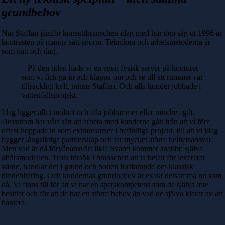
grundbehov
När Staffan jämför konsultbranschen idag med hur den såg ut 1996 är
kontrasten på många sätt enorm. Tekniken och arbetsmetoderna är
som natt och dag.
– På den tiden hade vi en egen fysisk server på kontoret
som vi fick gå in och klappa om och se till att rummet var
tillräckligt kylt, minns Staffan. Och alla kunder jobbade i
vattenfallsprojekt.
Idag ligger allt i molnet och alla jobbar mer eller mindre agilt.
Dessutom har vårt sätt att arbeta med kunderna gått från att vi förr
oftast hoppade in som extraresurser i befintliga projekt, till att vi idag
bygger långsiktiga partnerskap och tar mycket större helhetsansvar.
Men vad är då förvånansvärt likt? Svaret kommer snabbt: själva
affärsmodellen. Trots försök i branschen att ta betalt för levererat
värde, handlar det i grund och botten fortfarande om klassisk
timdebitering. Och kundernas grundbehov är exakt detsamma nu som
då. Vi finns till för att vi har en spetskompetens som de själva inte
besitter och för att de har ett större behov än vad de själva klarar av att
hantera.