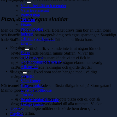
Arbetssätt
Våra arbetssätt och metoder
Våra leveranssätt
Partnerskap
Pizza, öl och egna sladdar
Telekom
Finans
Produktbolag
Men de första åren var osäkra. Bolaget drevs från början utan löner
Industri
och finansierades av starta-eget-bidrag och egna sparpengar. Samtidigt
Offentlig verksamhet
hade Staffan och hans fru precis fått sitt allra första barn.
Energi
Kunskap
– Det var rätt så tufft, vi kunde inte ta ut någon lön och
Event
levde på sparade pengar, minns Staffan. Vi var lite
CTO Insights
nervösa, men ganska snart kände vi att vi fick in
Nedladdningsbart och In 5
uppdrag. Eftersom vi inte hade någon ekonomiansvarig
Allt om AI
satt jag och betalade räkningar och gjorde det där
Om oss
budgetarket i Excel som sedan hängde med i väldigt
Nyheter
många år.
Våra kontor
När teamet äntligen skaffade sin första riktiga lokal på Stormgatan i
Konsultquizet
Malmö gjordes allt för hand.
Livet på Softhouse
Om oss
– Vi drog ihop alla en helg, köpte pizza och öl, och så
People behind the code
drog vi vår egen nätverkskabel till alla rummen. Vi åkte
Lediga tjänster
till Ikea och köpte möbler och körde hem dem själva,
Kontakt
minns Staffan.
English