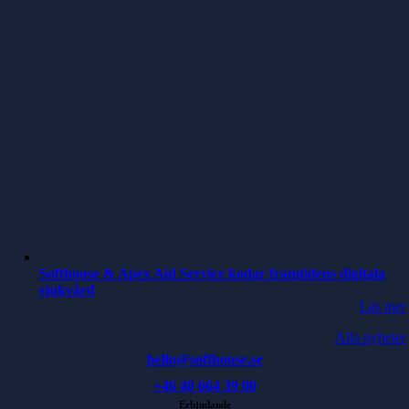
Softhouse & Apex Aid Service kodar framtidens digitala
sjukvård
Läs mer
Alla nyheter
hello@softhouse.se
+46 40 664 39 00
Erbjudande