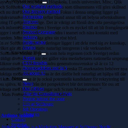
Ways of working
Jayway, Cybercom, Malmö Högskola, Lunds universitet, Minc, Qlik
Our working methods
och Softhouse – där har ni aktörerna som tillsammans vill göra skillnad
Our delivery method
och nu drar första projektet igång. Fokus i denna omgång ligger på
Partnership
mjukvaruutveckling och syftar bland annat till att belysa arbetskulturen
Telecom
kring IT-projekt i Sverige. Det är viktigt att förstå den ofta prestigelösa
Finance
och informella ledarstilen i Sverige och en nyckel till att bli framgångsri
Product Company
ligger i stort förtroende för varandra i teamet och nära kontakt med
Industry
kunden. Man måste våga göra sin röst hörd.
Public sector
En av Softhouse grundvärderingar ligger i att dela med sig av kunskap,
Energy
ilket gör att detta initiativ naturligt integreras i vår verksamhet.
Knowledge Hub
“Softhouse Malmö är precis som hela regionen (och Sverige) redan
Events
väldigt diversifierad när det gäller våra medarbetares nationella ursprung
CTO Insights
Räknar man på första och andra generationssvenskar så är ca 12
Downloadables and In 5
nationaliteter redan representerade. Svenska IT-marknaden behöver nya
All about AI
uktiga medarbetare, för oss är det därför helt naturligt att hjälpa till där
About
vi kan. Deltagarna är ju också potentiella kandidater för rekrytering till
News
ss själva, så även från det perspektivet blir det intressant för oss att
Our Offices
deltaga med både utbildningar och Scrum Master-rollen.”
Take the Consultancy Quiz
– Mats Petersen, VD Softhouse Malmö
People behind the code
Life at Softhouse
Job Openings
About us
Ardiana Spahija
Contact
Svenska
Ardiana Spahija is a Marketing Manager at Softhouse Nordic