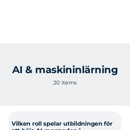
Fortsätt
till
innehållet
Tog
AI & maskininlärning
Nav
20 items
Vilken roll spelar utbildningen för